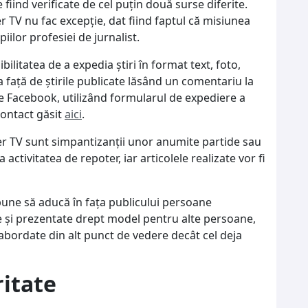
 fiind verificate de cel puțin două surse diferite.
er TV nu fac excepție, dat fiind faptul că misiunea
iilor profesiei de jurnalist.
ibilitatea de a expedia ştiri în format text, foto,
ia față de ştirile publicate lăsând un comentariu la
 de Facebook, utilizând formularul de expediere a
contact găsit
aici
.
ber TV sunt simpantizanții unor anumite partide sau
 activitatea de repoter, iar articolele realizate vor fi
opune să aducă în fața publicului persoane
 și prezentate drept model pentru alte persoane,
abordate din alt punct de vedere decât cel deja
ritate