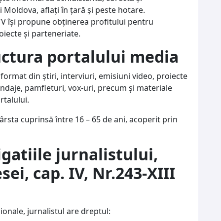
i Moldova, aflați în țară și peste hotare.
V își propune obținerea profitului pentru
oiecte şi parteneriate.
ructura portalului media
format din știri, interviuri, emisiuni video, proiecte
sondaje, pamfleturi, vox-uri, precum și materiale
rtalului.
ârsta cuprinsă între 16 – 65 de ani, acoperit prin
igatiile jurnalistului,
ei, cap. IV, Nr.243-XIII
sionale, jurnalistul are dreptul: