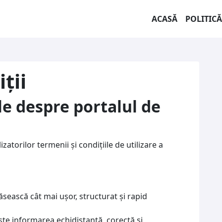
ACASĂ
POLITICĂ
ții
le despre portalul de
atorilor termenii şi condiţiile de utilizare a
găsească cât mai uşor, structurat şi rapid
ște informarea echidistantă, corectă și