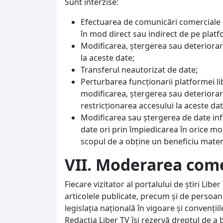
Sunt interzise:
Efectuarea de comunicări comerciale p
în mod direct sau indirect de pe platf
Modificarea, ştergerea sau deteriorar
la aceste date;
Transferul neautorizat de date;
Perturbarea funcţionarii platformei l
modificarea, ştergerea sau deteriorar
restricţionarea accesului la aceste dat
Modificarea sau ştergerea de date info
date ori prin împiedicarea în orice mo
scopul de a obţine un beneficiu mater
VII. Moderarea come
Fiecare vizitator al portalului de știri Libe
articolele publicate, precum și de persoane
legislația națională în vigoare și convenții
Redacția Liber TV își rezervă dreptul de a 