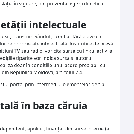
islaţia în vigoare, din prezenta lege şi din etica
ietăţii intelectuale
osit, transmis, vândut, licenţiat fără a avea în
lui de proprietate intelectuală. Instituţiile de presă
iuni TV sau radio, vor cita sursa cu linkul activ la
ediţiile tipărite vor indica sursa şi autorul
ealiza doar în condiţiile unui acord prealabil cu
i din Republica Moldova, articolul 2.4.
estui portal prin intermediul elementelor de tip
ală în baza căruia
ndependent, apolitic, finanțat din surse interne (a