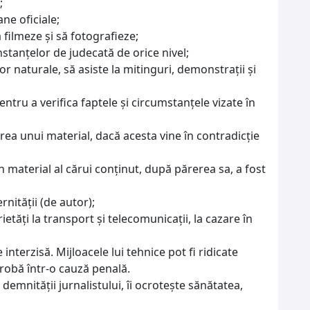
;
ne oficiale;
 filmeze şi să fotografieze;
instanţelor de judecată de orice nivel;
or naturale, să asiste la mitinguri, demonstraţii şi
pentru a verifica faptele şi circumstanţele vizate în
rea unui material, dacă acesta vine în contradicţie
 material al cărui conţinut, după părerea sa, a fost
nităţii (de autor);
rietăţi la transport şi telecomunicaţii, la cazare în
 interzisă. Mijloacele lui tehnice pot fi ridicate
robă într-o cauză penală.
emnităţii jurnalistului, îi ocroteşte sănătatea,