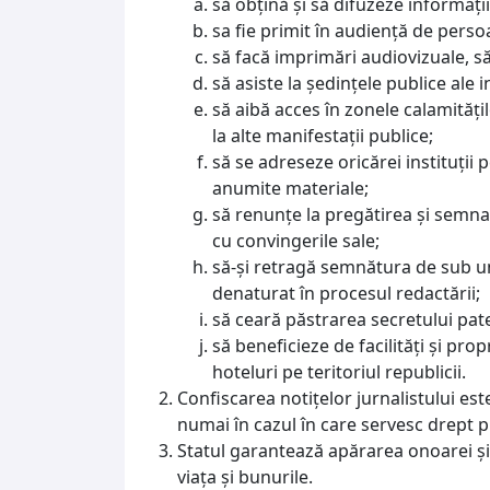
să obţină şi să difuzeze informaţii
sa fie primit în audienţă de persoa
să facă imprimări audiovizuale, să
să asiste la şedinţele publice ale 
să aibă acces în zonele calamităţil
la alte manifestaţii publice;
să se adreseze oricărei instituţii 
anumite materiale;
să renunţe la pregătirea şi semna
cu convingerile sale;
să-şi retragă semnătura de sub un
denaturat în procesul redactării;
să ceară păstrarea secretului pater
să beneficieze de facilităţi şi prop
hoteluri pe teritoriul republicii.
Confiscarea notiţelor jurnalistului este
numai în cazul în care servesc drept p
Statul garantează apărarea onoarei şi d
viaţa şi bunurile.