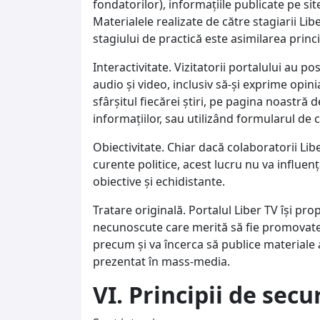
fondatorilor), informațiile publicate pe site
Materialele realizate de către stagiarii Lib
stagiului de practică este asimilarea princip
Interactivitate. Vizitatorii portalului au pos
audio şi video, inclusiv să-şi exprime opin
sfârșitul fiecărei știri, pe pagina noastră
informațiilor, sau utilizând formularul de 
Obiectivitate. Chiar dacă colaboratorii Li
curente politice, acest lucru nu va influența
obiective și echidistante.
Tratare originală. Portalul Liber TV își pr
necunoscute care merită să fie promovate
precum și va încerca să publice materiale 
prezentat în mass-media.
VI. Principii de secu