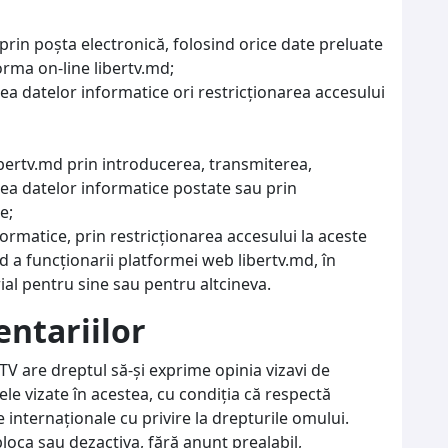
rin poşta electronică, folosind orice date preluate
orma on-line libertv.md;
ea datelor informatice ori restricţionarea accesului
ibertv.md prin introducerea, transmiterea,
ea datelor informatice postate sau prin
e;
rmatice, prin restricţionarea accesului la aceste
d a funcţionarii platformei web libertv.md, în
ial pentru sine sau pentru altcineva.
ntariilor
r TV are dreptul să-și exprime opinia vizavi de
le vizate în acestea, cu condiția că respectă
le internaționale cu privire la drepturile omului.
bloca sau dezactiva, fără anunț prealabil,