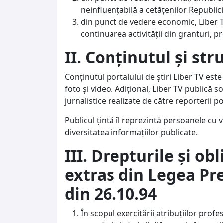
neinfluențabilă a cetățenilor Republici
din punct de vedere economic, Liber T
continuarea activității din granturi, pr
II. Conținutul și st
Conținutul portalului de știri Liber TV este 
foto și video. Adiţional, Liber TV publică 
jurnalistice realizate de către reporterii po
Publicul ţintă îl reprezintă persoanele cu v
diversitatea informațiilor publicate.
III. Drepturile și obl
extras din Legea Pres
din 26.10.94
În scopul exercitării atribuţiilor profe