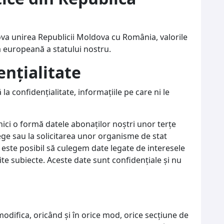
va unirea Republicii Moldova cu România, valorile
 europeană a statului nostru.
enţialitate
 confidenţialitate, informaţiile pe care ni le
ici o formă datele abonaţilor noştri unor terţe
lege sau la solicitarea unor organisme de stat
e, este posibil să culegem date legate de interesele
mite subiecte. Aceste date sunt confidenţiale şi nu
modifica, oricând și în orice mod, orice secțiune de