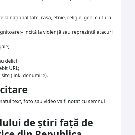
la naţionalitate, rasă, etnie, religie, gen, cultură
gnitoare;– incită la violenţă sau reprezintă atacuri
gale;
u delict;
ebit URL;
ite (link, denumire).
icitare
matul text, foto sau video va fi notat cu semnul
ului de știri față de
tice din Republica