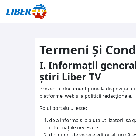
Sari la conținut
Termeni Și Condi
I. Informații genera
știri Liber TV
Prezentul document pune la dispoziţia utiliz
platformei web şi a politicii redacţionale.
Rolul portalului este:
de a informa şi a ajuta utilizatorii să 
informaţiile necesare.
din punct de vedere editorial, urmăre