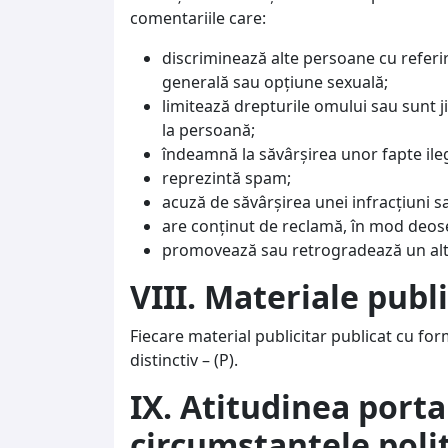
comentariile care:
discriminează alte persoane cu referire 
generală sau opţiune sexuală;
limitează drepturile omului sau sunt ji
la persoană;
îndeamnă la săvârşirea unor fapte ile
reprezintă spam;
acuză de săvârşirea unei infracţiuni sa
are conţinut de reclamă, în mod deos
promovează sau retrogradează un alt s
VIII. Materiale publ
Fiecare material publicitar publicat cu for
distinctiv – (P).
IX. Atitudinea portal
circumstanţele poli