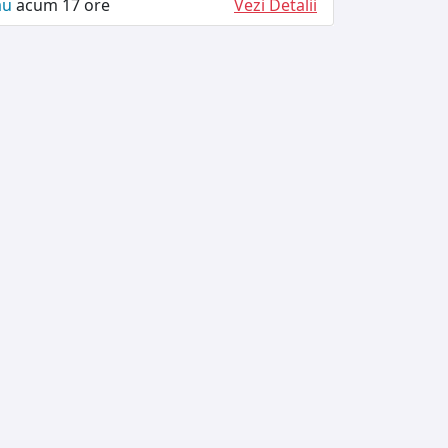
ău
acum 17 ore
Vezi Detalii