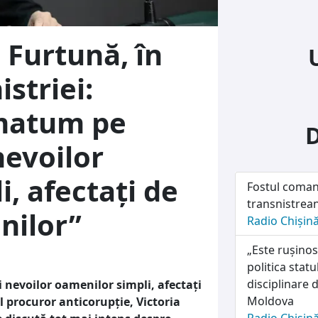
 Furtună, în
striei:
imatum pe
nevoilor
, afectați de
Fostul coman
transnistrean
enilor”
Radio Chișin
„Este rușinos
politica stat
disciplinare d
 nevoilor oamenilor simpli, afectați
Moldova
ul procuror anticorupție, Victoria