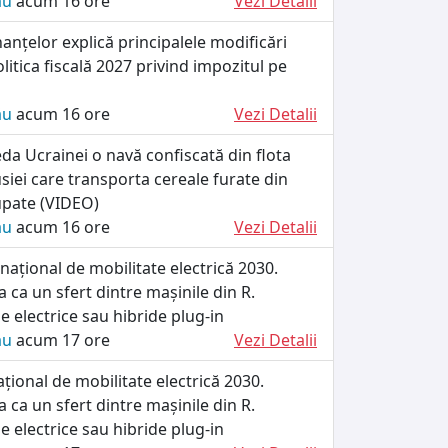
ău
acum 16 ore
Vezi Detalii
nanțelor explică principalele modificări
litica fiscală 2027 privind impozitul pe
ău
acum 16 ore
Vezi Detalii
da Ucrainei o navă confiscată din flota
iei care transporta cereale furate din
cupate (VIDEO)
ău
acum 16 ore
Vezi Detalii
ațional de mobilitate electrică 2030.
 ca un sfert dintre mașinile din R.
e electrice sau hibride plug-in
ău
acum 17 ore
Vezi Detalii
ional de mobilitate electrică 2030.
 ca un sfert dintre mașinile din R.
e electrice sau hibride plug-in