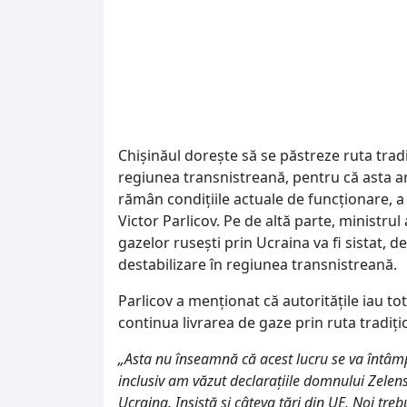
Chișinăul dorește să se păstreze ruta tradi
regiunea transnistreană, pentru că asta ar
rămân condițiile actuale de funcționare, a 
Victor Parlicov. Pe de altă parte, ministru
gazelor rusești prin Ucraina va fi sistat, 
destabilizare în regiunea transnistreană.
Parlicov a menționat că autoritățile iau tot
continua livrarea de gaze prin ruta tradiți
„Asta nu înseamnă că acest lucru se va întâmp
inclusiv am văzut declarațiile domnului Zelens
Ucraina. Insistă și câteva țări din UE. Noi treb