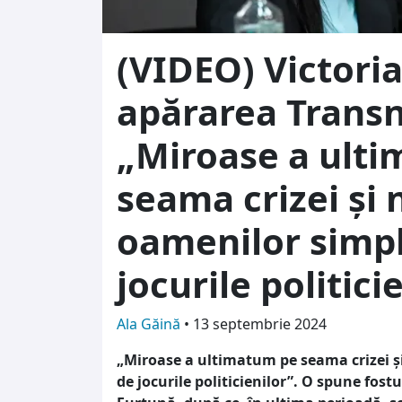
(VIDEO) Victoria
apărarea Transni
„Miroase a ult
seama crizei și 
oamenilor simpli
jocurile politici
Ala Găină
•
13 septembrie 2024
„Miroase a ultimatum pe seama crizei și
de jocurile politicienilor”. O spune fost