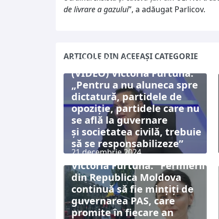
de livrare a gazului
”, a adăugat Parlicov.
ARTICOLE DIN ACEEAȘI CATEGORIE
26 decembrie 2024
(VIDEO) Victoria Furtună:
„Pentru a nu aluneca spre
dictatură, partidele de
opoziție, partidele care nu
se află la guvernare
și societatea civilă, trebuie
să se responsabilizeze”
21 decembrie 2024
Victoria Furtună: “Fermierii
din Republica Moldova
continuă să fie mințiți de
guvernarea PAS, care
promite în fiecare an