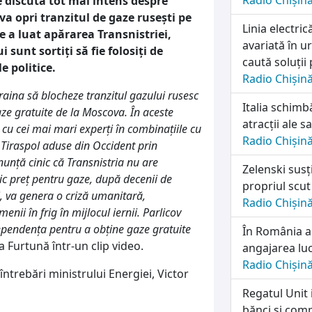
Radio Chișin
e discută tot mai intens despre
a opri tranzitul de gaze rusești pe
Linia electri
e a luat apărarea Transnistriei,
avariată în u
sunt sortiți să fie folosiți de
caută soluții
e politice.
Radio Chișin
aina să blocheze tranzitul gazului rusesc
Italia schimb
aze gratuite de la Moscova. În aceste
atracții ale sa
cu cei mai mari experți în combinațiile cu
Radio Chișin
 Tiraspol aduse din Occident prin
nunță cinic că Transnistria nu are
Zelenski susț
ic preț pentru gaze, după decenii de
propriul scut
i, va genera o criză umanitară,
Radio Chișin
nii în frig în mijlocul iernii. Parlicov
dependența pentru a obține gaze gratuite
În România a
a Furtună într-un clip video.
angajarea lu
Radio Chișin
ntrebări ministrului Energiei, Victor
Regatul Unit 
bănci și comp