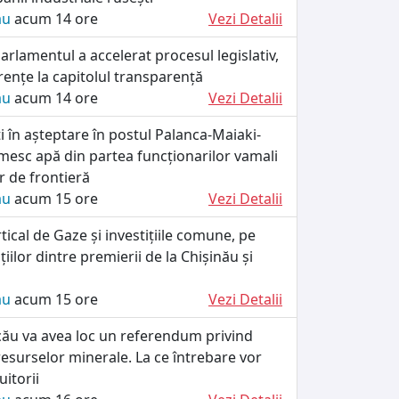
ău
acum 14 ore
Vezi Detalii
rlamentul a accelerat procesul legislativ,
rențe la capitolul transparență
ău
acum 14 ore
Vezi Detalii
ați în așteptare în postul Palanca-Maiaki-
esc apă din partea funcționarilor vamali
lor de frontieră
ău
acum 15 ore
Vezi Detalii
tical de Gaze și investițiile comune, pe
iilor dintre premierii de la Chișinău și
ău
acum 15 ore
Vezi Detalii
cău va avea loc un referendum privind
esurselor minerale. La ce întrebare vor
itorii