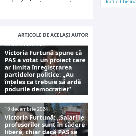
Radio Chișin
ARTICOLE DE ACELAȘI AUTOR
23 decembrie 2024
Victoria Furtună spune că
PAS a votat un proiect care
ar limita înregistrarea
partidelor politice: „Au
înțeles ca trebuie să ardă
podurile democrației”
19 decembrie 2024
Victoria Furtună: „Salariile
profesorilor sunt în cădere
liberă, chiar dacă PAS se