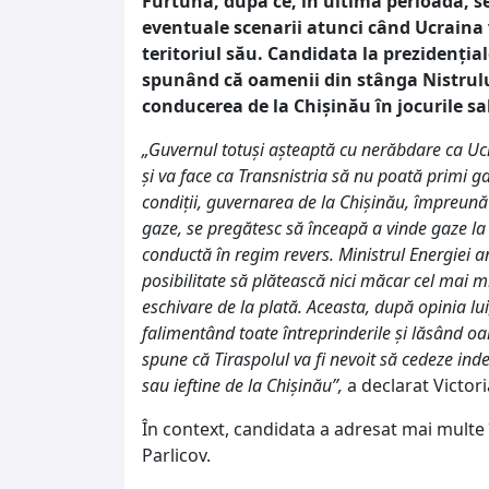
Furtună, după ce, în ultima perioadă, s
eventuale scenarii atunci când Ucraina v
teritoriul său. Candidata la prezidențial
spunând că oamenii din stânga Nistrului 
conducerea de la Chișinău în jocurile sal
„Guvernul totuși așteaptă cu nerăbdare ca Ucr
și va face ca Transnistria să nu poată primi g
condiții, guvernarea de la Chișinău, împreună 
gaze, se pregătesc să înceapă a vinde gaze la
conductă în regim revers. Ministrul Energiei a
posibilitate să plătească nici măcar cel mai m
eschivare de la plată. Aceasta, după opinia lu
falimentând toate întreprinderile și lăsând oame
spune că Tiraspolul va fi nevoit să cedeze in
sau ieftine de la Chișinău”,
a declarat Victori
În context, candidata a adresat mai multe î
Parlicov.