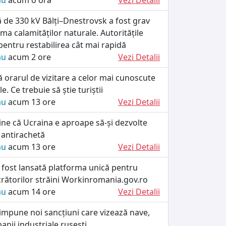
ău
acum o oră
Vezi Detalii
că de 330 kV Bălți–Dnestrovsk a fost grav
rma calamităților naturale. Autoritățile
 pentru restabilirea cât mai rapidă
ău
acum 2 ore
Vezi Detalii
ă orarul de vizitare a celor mai cunoscute
le. Ce trebuie să știe turiștii
ău
acum 13 ore
Vezi Detalii
ine că Ucraina e aproape să-și dezvolte
 antirachetă
ău
acum 13 ore
Vezi Detalii
 fost lansată platforma unică pentru
crătorilor străini Workinromania.gov.ro
ău
acum 14 ore
Vezi Detalii
impune noi sancțiuni care vizează nave,
anii industriale rusești