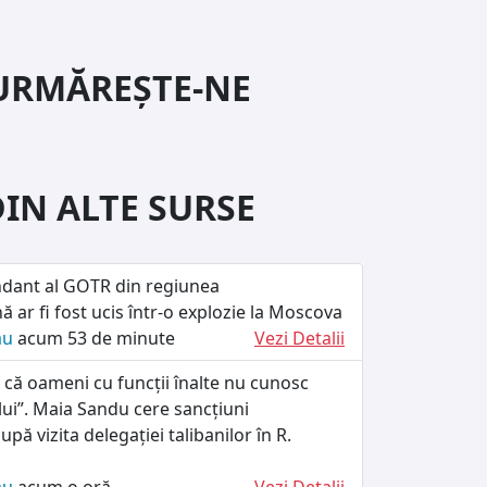
URMĂREȘTE-NE
DIN ALTE SURSE
dant al GOTR din regiunea
ă ar fi fost ucis într-o explozie la Moscova
ău
acum 53 de minute
Vezi Detalii
 că oameni cu funcții înalte nu cunosc
ului”. Maia Sandu cere sancțiuni
upă vizita delegației talibanilor în R.