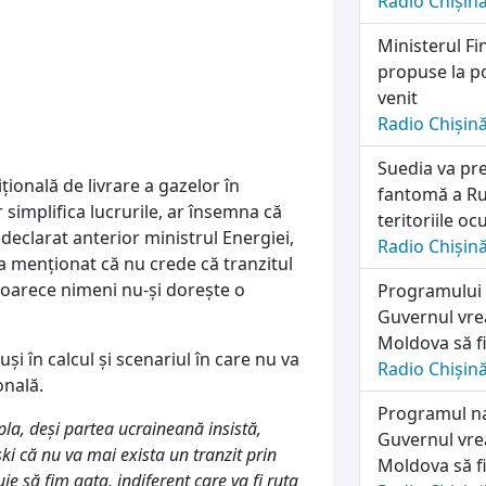
Radio Chișin
Ministerul Fi
propuse la po
venit
Radio Chișin
Suedia va pre
țională de livrare a gazelor în
fantomă a Rus
 simplifica lucrurile, ar însemna că
teritoriile o
declarat anterior ministrul Energiei,
Radio Chișin
l a menționat că nu crede că tranzitul
deoarece nimeni nu-și dorește o
Programului n
Guvernul vrea
Moldova să fi
uși în calcul și scenariul în care nu va
Radio Chișin
onală.
Programul naț
la, deși partea ucraineană insistă,
Guvernul vrea
ki că nu va mai exista un tranzit prin
Moldova să fi
uie să fim gata, indiferent care va fi ruta