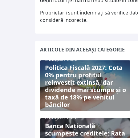
dețin locuințe mai mari sau situate în zo
Proprietarii sunt îndemnați să verifice dat
consideră incorecte.
ARTICOLE DIN ACEEAȘI CATEGORIE
6 august 2026
Politica Fiscală 2027: Cota
0% pentru profitul
reinvestit extinsă, dar
dividende mai scumpe și o
taxă de 18% pe venitul
băncilor
6 august 2026
Banca Națională
scumpeste creditele: Rata