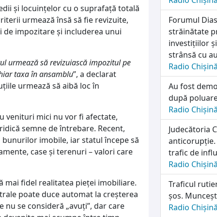
Radio Chișin
dii și locuințelor cu o suprafață totală
iterii urmează însă să fie revizuite,
Forumul Dias
 de impozitare și includerea unui
străinătate 
investițiilor
strânsă cu au
tul urmează să revizuiască impozitul pe
Radio Chișin
 chiar taxa în ansamblu
”, a declarat
cuțiile urmează să aibă loc în
Au fost demon
după poluare
Radio Chișin
u venituri mici nu vor fi afectate,
 ridică semne de întrebare. Recent,
Judecătoria 
 bunurilor imobile, iar statul începe să
anticorupție.
amente, case și terenuri – valori care
trafic de infl
Radio Chișin
ă mai fidel realitatea pieței imobiliare.
Traficul ruti
strale poate duce automat la creșterea
șos. Munceșt
re nu se consideră „avuți”, dar care
Radio Chișin