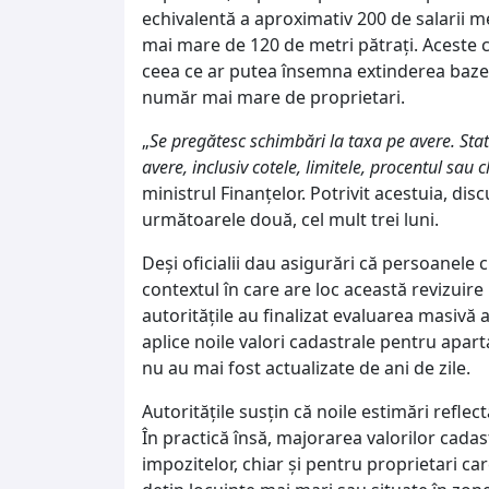
echivalentă a aproximativ 200 de salarii me
mai mare de 120 de metri pătrați. Aceste cr
ceea ce ar putea însemna extinderea bazei
număr mai mare de proprietari.
„
Se pregătesc schimbări la taxa pe avere. Sta
avere, inclusiv cotele, limitele, procentul sau
ministrul Finanțelor. Potrivit acestuia, dis
următoarele două, cel mult trei luni.
Deși oficialii dau asigurări că persoanele c
contextul în care are loc această revizuire
autoritățile au finalizat evaluarea masivă a
aplice noile valori cadastrale pentru apart
nu au mai fost actualizate de ani de zile.
Autoritățile susțin că noile estimări reflect
În practică însă, majorarea valorilor cada
impozitelor, chiar și pentru proprietari ca