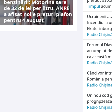
pierdut 990.0
benzinării: Motorina sare
Timpul
acum 
de 32 de lei per litru. ANRE
a afișat noile prețuri plafon
Ucrainenii a
pentru 4 august
Incendiu la u
Ekaterinburg
Radio Chișin
Forumul Diasp
au umplut de
ca această mu
Radio Chișin
Când vor intra
România pentr
Radio Chișin
Un nou cod g
prognpzează p
Radio Chișin