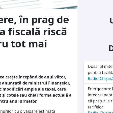
re, în prag de
 fiscală riscă
ru tot mai
Dosarul mitei
pentru facili
ea crește începând de anul viitor,
Radio Chișin
e anunțată de ministrul Finanțelor,
Energocom: N
c modificări ample ale taxei, care
integral pent
t și cotele sau chiar forma actuală a
că prețurile 
pentru anul următor.
tarifelor
unurilor cu o valoare estimată