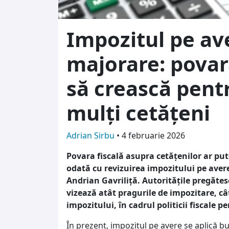
Impozitul pe ave
majorare: povara
să crească pent
mulți cetățeni
Adrian Sirbu
•
4 februarie 2026
Povara fiscală asupra cetățenilor ar put
odată cu revizuirea impozitului pe aver
Andrian Gavriliță. Autoritățile pregătes
vizează atât pragurile de impozitare, câ
impozitului, în cadrul politicii fiscale 
În prezent, impozitul pe avere se aplică b