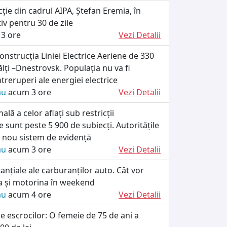
cție din cadrul AIPA, Ștefan Eremia, în
iv pentru 30 de zile
3 ore
Vezi Detalii
onstrucția Liniei Electrice Aeriene de 330
ălți –Dnestrovsk. Populația nu va fi
ntreruperi ale energiei electrice
ău
acum 3 ore
Vezi Detalii
nală a celor aflați sub restricții
e sunt peste 5 900 de subiecți. Autoritățile
 nou sistem de evidență
ău
acum 3 ore
Vezi Detalii
tanțiale ale carburanților auto. Cât vor
a și motorina în weekend
ău
acum 4 ore
Vezi Detalii
le escrocilor: O femeie de 75 de ani a