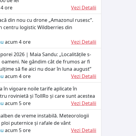
00 de lei
4 ore
Vezi Detalii
tacă din nou cu drone „Amazonul rusesc”.
n centru logistic Wildberries din
ău
acum 4 ore
Vezi Detalii
orei 2026 | Maia Sandu: „Localitățile s-
 oameni. Ne gândim cât de frumos ar fi
lțime să fie aici nu doar în luna august”
ău
acum 4 ore
Vezi Detalii
 în vigoare noile tarife aplicate în
u rovinietă și TollRo și care sunt acestea
ău
acum 5 ore
Vezi Detalii
alben de vreme instabilă. Meteorologii
loi puternice și rafale de vânt
ău
acum 5 ore
Vezi Detalii