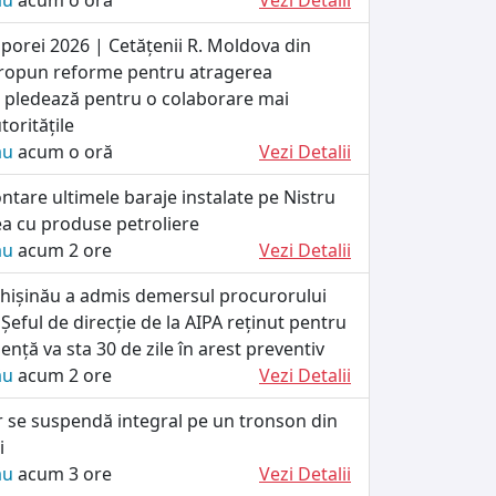
ău
acum o oră
Vezi Detalii
porei 2026 | Cetățenii R. Moldova din
propun reforme pentru atragerea
 și pledează pentru o colaborare mai
toritățile
ău
acum o oră
Vezi Detalii
tare ultimele baraje instalate pe Nistru
a cu produse petroliere
ău
acum 2 ore
Vezi Detalii
Chișinău a admis demersul procurorului
 Șeful de direcție de la AIPA reținut pentru
uență va sta 30 de zile în arest preventiv
ău
acum 2 ore
Vezi Detalii
er se suspendă integral pe un tronson din
i
ău
acum 3 ore
Vezi Detalii