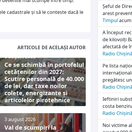
ne devenite mai scumpe între timp.
Șeful de Dire
ele cadastrale și să le conteste dacă le
arest prevent
Timpul
acum 
A început rec
de kilovolți B
afectată de î
ARTICOLE DE ACELAȘI AUTOR
Radio Chișin
6 august 2026
Ce se schimbă în portofelul
Pe lista națio
cetățenilor din 2027:
internațional
Scutire personală de 40.000
pregătesc un
de lei, dar taxe noilor
Radio Chișin
colete, energizante și
Ieftiniri subs
articolelor pirotehnice
costa benzin
Radio Chișin
3 august 2026
Noi victime a
Val de scumpiri la