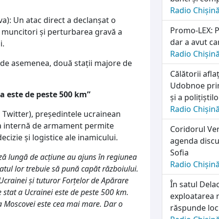
Radio Chișin
a): Un atac direct a declanșat o
Promo-LEX: Pa
2 muncitori și perturbarea gravă a
dar a avut ca
i.
Radio Chișin
e, de asemenea, două stații majore de
Călătorii afl
Udobnoe prim
a este de peste 500 km”
și a polițiști
Radio Chișin
l Twitter), președintele ucrainean
ția internă de armament permite
Coridorul Ver
ecizie și logistice ale inamicului.
agenda discuț
Sofia
ză lungă de acțiune au ajuns în regiunea
Radio Chișin
tatul lor trebuie să pună capăt războiului.
Ucrainei și tuturor Forțelor de Apărare
În satul Dela
e stat a Ucrainei este de peste 500 km.
exploatarea r
ea Moscovei este cea mai mare. Dar o
răspunde locu