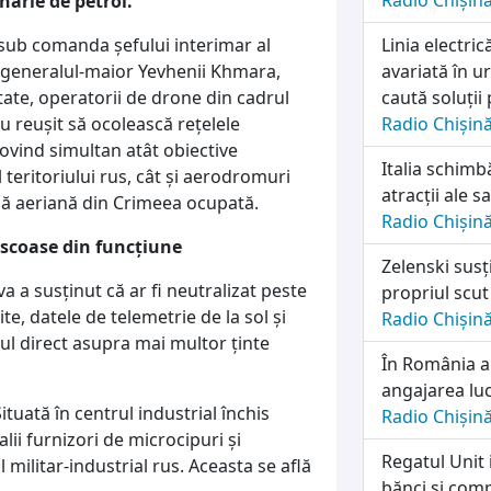
Radio Chișin
nărie de petrol.
sub comanda șefului interimar al
Linia electri
), generalul-maior Yevhenii Khmara,
avariată în u
citate, operatorii de drone din cadrul
caută soluții
u reușit să ocolească rețelele
Radio Chișin
 lovind simultan atât obiective
Italia schimb
 teritoriului rus, cât și aerodromuri
atracții ale sa
bază aeriană din Crimeea ocupată.
Radio Chișin
 scoase din funcțiune
Zelenski susț
a a susținut că ar fi neutralizat peste
propriul scut
te, datele de telemetrie de la sol și
Radio Chișin
ul direct asupra mai multor ținte
În România a
angajarea lu
tuată în centrul industrial închis
Radio Chișin
lii furnizori de microcipuri și
Regatul Unit 
ilitar-industrial rus. Aceasta se află
bănci și comp