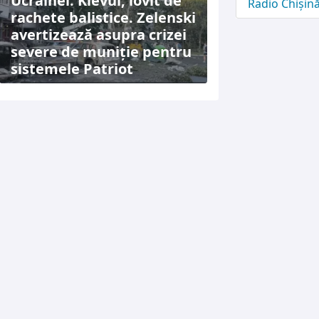
Ucrainei: Kievul, lovit de
Radio Chișin
rachete balistice. Zelenski
avertizează asupra crizei
severe de muniție pentru
sistemele Patriot
TERMENI ȘI CONDIȚII
DESPRE NOI