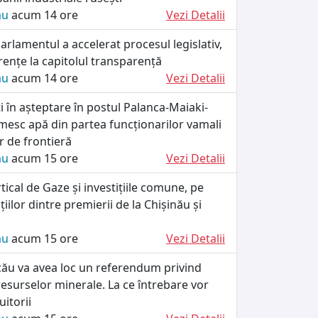
ău
acum 14 ore
Vezi Detalii
rlamentul a accelerat procesul legislativ,
rențe la capitolul transparență
ău
acum 14 ore
Vezi Detalii
ați în așteptare în postul Palanca-Maiaki-
esc apă din partea funcționarilor vamali
lor de frontieră
ău
acum 15 ore
Vezi Detalii
tical de Gaze și investițiile comune, pe
iilor dintre premierii de la Chișinău și
ău
acum 15 ore
Vezi Detalii
cău va avea loc un referendum privind
esurselor minerale. La ce întrebare vor
itorii