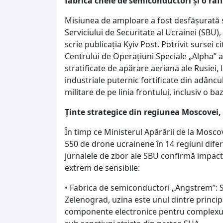
fabrică cheie de semiconductori și o rafi
Misiunea de amploare a fost desfășurată 
Serviciului de Securitate al Ucrainei (SBU
scrie publicația Kyiv Post. Potrivit sursei 
Centrului de Operațiuni Speciale „Alpha” a
stratificate de apărare aeriană ale Rusiei,
industriale puternic fortificate din adâncul
militare de pe linia frontului, inclusiv o 
Ținte strategice din regiunea Moscovei,
În timp ce Ministerul Apărării de la Moscov
550 de drone ucrainene în 14 regiuni diferi
jurnalele de zbor ale SBU confirmă impact
extrem de sensibile:
• Fabrica de semiconductori „Angstrem”: Si
Zelenograd, uzina este unul dintre principa
componente electronice pentru complexul m