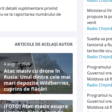
Radio Chișin
rit detalii suplimentare privind
Ministerul Fi
du-se la raportarea numărului de
propuse la po
venit
Radio Chișin
Suedia va pre
ARTICOLE DE ACELAȘI AUTOR
fantomă a Rus
teritoriile o
Radio Chișin
4 august 2026
Programului n
Atac masiv cu drone în
Guvernul vrea
Rusia: Unul dintre cele mai
Moldova să fi
mari depozite Wildberries,
Radio Chișin
cuprins de flăcări
Programul naț
1 august 2026
Guvernul vrea
(FOTO) Atac masiv asupra
Moldova să fi