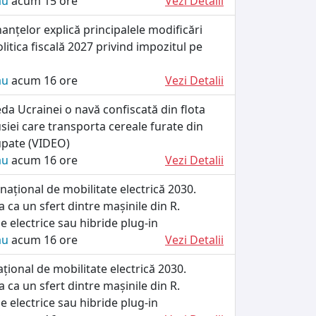
ău
acum 15 ore
Vezi Detalii
nanțelor explică principalele modificări
litica fiscală 2027 privind impozitul pe
ău
acum 16 ore
Vezi Detalii
da Ucrainei o navă confiscată din flota
iei care transporta cereale furate din
cupate (VIDEO)
ău
acum 16 ore
Vezi Detalii
ațional de mobilitate electrică 2030.
 ca un sfert dintre mașinile din R.
e electrice sau hibride plug-in
ău
acum 16 ore
Vezi Detalii
ional de mobilitate electrică 2030.
 ca un sfert dintre mașinile din R.
e electrice sau hibride plug-in