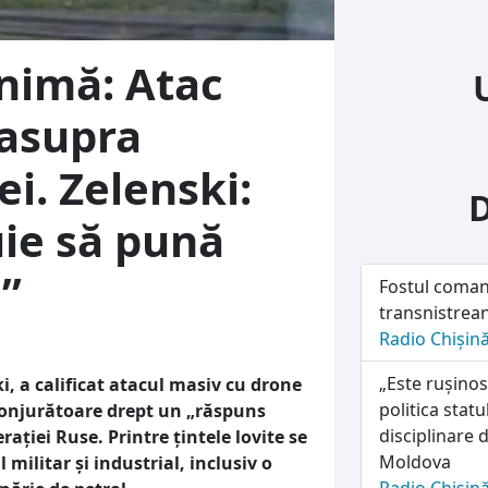
inimă: Atac
 asupra
i. Zelenski:
uie să pună
i”
Fostul coman
transnistrean
Radio Chișin
„Este rușinos
i, a calificat atacul masiv cu drone
politica stat
conjurătoare drept un „răspuns
disciplinare d
ației Ruse. Printre țintele lovite se
Moldova
militar și industrial, inclusiv o