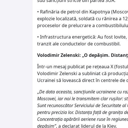
sub sancțiuni stricte din partea SUA.
• Rafinăria de petrol din Kapotnya (Moscov
explozie localizată, soldată cu rănirea a 1
proceselor de prelucrare a combustibilulu
• Infrastructura energetică: Au fost lovit
tranzit ale conductelor de combustibil.
Volodimir Zelenski: „O depășim. Distanț
Într-un mesaj publicat pe rețeaua X (fostu
Volodimir Zelenski a subliniat că produc
Ucrainei să lovească direct în centrele de d
„
De data aceasta, sancțiunile ucrainene cu ra
Moscovei, iar noi le transmitem clar rușilor: s
Sunt recunoscător Serviciului de Securitate al 
pentru precizia lor. Distanța față de granița d
Concentrația apărării aeriene ruse în regiun
depășim”
, a declarat liderul de la Kiev.