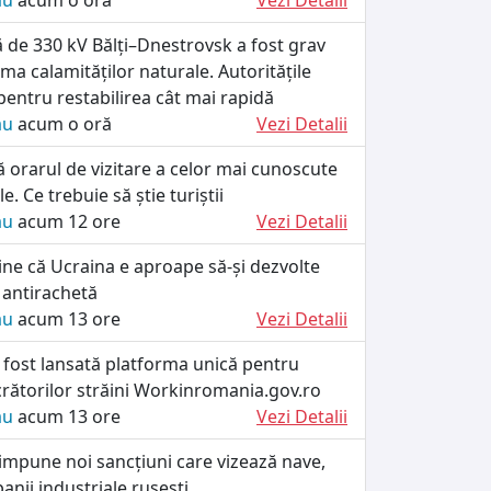
ău
acum o oră
Vezi Detalii
că de 330 kV Bălți–Dnestrovsk a fost grav
rma calamităților naturale. Autoritățile
 pentru restabilirea cât mai rapidă
ău
acum o oră
Vezi Detalii
ă orarul de vizitare a celor mai cunoscute
le. Ce trebuie să știe turiștii
ău
acum 12 ore
Vezi Detalii
ine că Ucraina e aproape să-și dezvolte
 antirachetă
ău
acum 13 ore
Vezi Detalii
 fost lansată platforma unică pentru
crătorilor străini Workinromania.gov.ro
ău
acum 13 ore
Vezi Detalii
impune noi sancțiuni care vizează nave,
anii industriale rusești