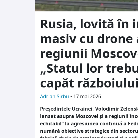
Rusia, lovită în 
masiv cu drone
regiunii Moscove
„Statul lor treb
capăt războiulu
Adrian Sirbu
•
17 mai 2026
Președintele Ucrainei, Volodimir Zelensk
lansat asupra Moscovei și a regiunii în
echitabil” la agresiunea continuă a Feder
numără obiective strategice din sectorul 