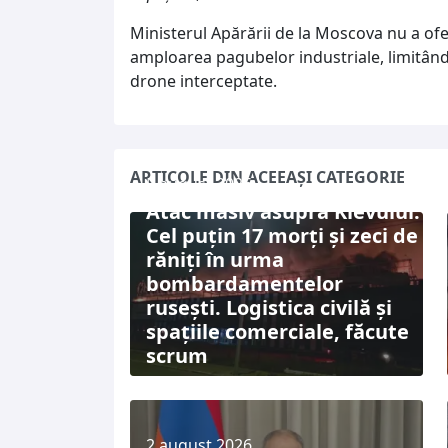
Ministerul Apărării de la Moscova nu a ofe
amploarea pagubelor industriale, limitân
drone interceptate.
ARTICOLE DIN ACEEAȘI CATEGORIE
5 august 2026
Atac masiv asupra Kievului:
Cel puțin 17 morți și zeci de
răniți în urma
bombardamentelor
rusești. Logistica civilă și
spațiile comerciale, făcute
scrum
2 august 2026