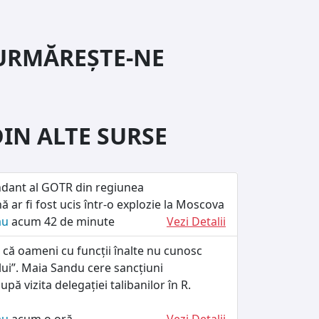
URMĂREȘTE-NE
DIN ALTE SURSE
dant al GOTR din regiunea
ă ar fi fost ucis într-o explozie la Moscova
ău
acum 42 de minute
Vezi Detalii
 că oameni cu funcții înalte nu cunosc
ului”. Maia Sandu cere sancțiuni
upă vizita delegației talibanilor în R.