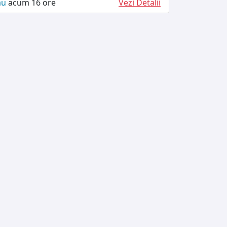
ău
acum 16 ore
Vezi Detalii