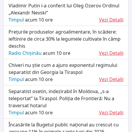
Vladimir Putin i-a conferit lui Oleg Ozerov Ordinul
„Alexandr Nevski”
Timpul
acum 10 ore
Vezi Detalii
Prețurile produselor agroalimentare, în scădere:
ieftinire de circa 30% la legumele cultivate în câmp
deschis
Radio Chișinău
acum 10 ore
Vezi Detalii
Chiveri nu știe cum a ajuns exponentul regimului
separatist din Georgia la Tiraspol
Timpul
acum 10 ore
Vezi Detalii
Separatist osetin, indezirabil în Moldova, „s-a
teleportat” la Tiraspol. Poliția de Frontieră: Nu a
traversat hotarul
Timpul
acum 10 ore
Vezi Detalii
Încasările la Bugetul public național au crescut cu
aproape 11% în primele șapte luni din 2026