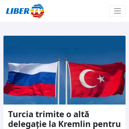
Sari la conținut
Turcia trimite o altă
delegație la Kremlin pentru