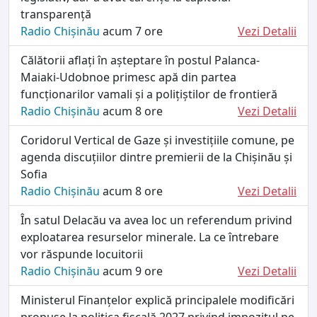
transparență
Radio Chișinău
acum 7 ore
Vezi Detalii
Călătorii aflați în așteptare în postul Palanca-
Maiaki-Udobnoe primesc apă din partea
funcționarilor vamali și a polițiștilor de frontieră
Radio Chișinău
acum 8 ore
Vezi Detalii
Coridorul Vertical de Gaze și investițiile comune, pe
agenda discuțiilor dintre premierii de la Chișinău și
Sofia
Radio Chișinău
acum 8 ore
Vezi Detalii
În satul Delacău va avea loc un referendum privind
exploatarea resurselor minerale. La ce întrebare
vor răspunde locuitorii
Radio Chișinău
acum 9 ore
Vezi Detalii
Ministerul Finanțelor explică principalele modificări
propuse la politica fiscală 2027 privind impozitul pe