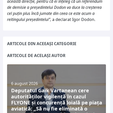
această direcţie, pentru că ei înţeleg că un referendum
de demisie a preşedintelui Dodon va duce la creşterea
cel puţin plus încă jumate din ceea ce este acum a
reitingului preşedintelui”,
a declarat Igor Dodon.
ARTICOLE DIN ACEEAȘI CATEGORIE
ARTICOLE DE ACELAȘI AUTOR
6 august 2026
Deputatul Gaik Vartanean cere
autorităților vigilență în cazul
FLYONE și concurență loială pe piața
aviatică: „Să nu fie eliminată o