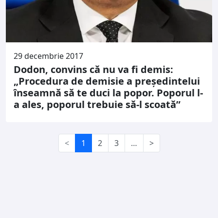
29 decembrie 2017
Dodon, convins că nu va fi demis:
„Procedura de demisie a preşedintelui
înseamnă să te duci la popor. Poporul l-
a ales, poporul trebuie să-l scoată”
<
1
2
3
…
>