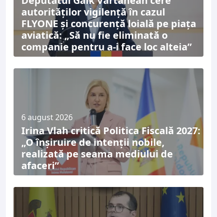
Deputatul Gaik Vartanean cere
autorităților vigilență în cazul
FLYONE și concurență loială pe piața
aviatică: „Să nu fie eliminată o
companie pentru a-i face loc alteia”
6 august 2026
Irina Vlah critică Politica Fiscală 2027:
„O înșiruire de intenții nobile,
realizată pe seama mediului de
afaceri”