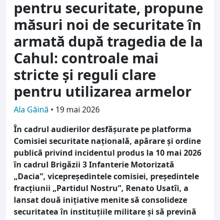
pentru securitate, propune
măsuri noi de securitate în
armată după tragedia de la
Cahul: controale mai
stricte și reguli clare
pentru utilizarea armelor
Ala Găină
•
19 mai 2026
În cadrul audierilor desfășurate pe platforma
Comisiei securitate națională, apărare și ordine
publică privind incidentul produs la 10 mai 2026
în cadrul Brigăzii 3 Infanterie Motorizată
„Dacia”, vicepreședintele comisiei, președintele
fracțiunii „Partidul Nostru”, Renato Usatîi, a
lansat două inițiative menite să consolideze
securitatea în instituțiile militare și să prevină