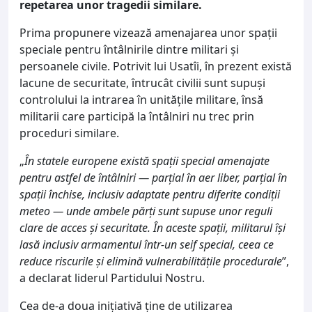
repetarea unor tragedii similare.
Prima propunere vizează amenajarea unor spații
speciale pentru întâlnirile dintre militari și
persoanele civile. Potrivit lui Usatîi, în prezent există
lacune de securitate, întrucât civilii sunt supuși
controlului la intrarea în unitățile militare, însă
militarii care participă la întâlniri nu trec prin
proceduri similare.
„
În statele europene există spații special amenajate
pentru astfel de întâlniri — parțial în aer liber, parțial în
spații închise, inclusiv adaptate pentru diferite condiții
meteo — unde ambele părți sunt supuse unor reguli
clare de acces și securitate. În aceste spații, militarul își
lasă inclusiv armamentul într-un seif special, ceea ce
reduce riscurile și elimină vulnerabilitățile procedurale
”,
a declarat liderul Partidului Nostru.
Cea de-a doua inițiativă ține de utilizarea