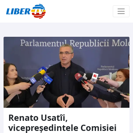
Sari la conținut
Renato Usatîi,
vicepreședintele Comisiei