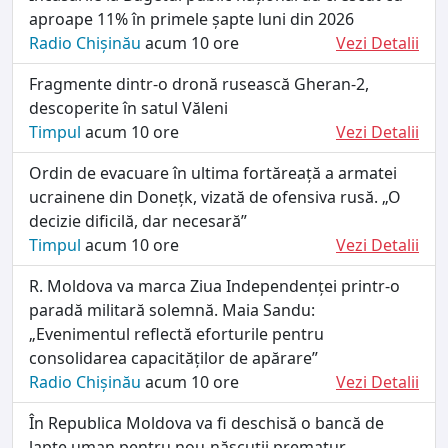
aproape 11% în primele șapte luni din 2026
Radio Chișinău
acum 10 ore
Vezi Detalii
Fragmente dintr-o dronă rusească Gheran-2,
descoperite în satul Văleni
Timpul
acum 10 ore
Vezi Detalii
Ordin de evacuare în ultima fortăreață a armatei
ucrainene din Donețk, vizată de ofensiva rusă. „O
decizie dificilă, dar necesară”
Timpul
acum 10 ore
Vezi Detalii
R. Moldova va marca Ziua Independenței printr-o
paradă militară solemnă. Maia Sandu:
„Evenimentul reflectă eforturile pentru
consolidarea capacităților de apărare”
Radio Chișinău
acum 10 ore
Vezi Detalii
În Republica Moldova va fi deschisă o bancă de
lapte uman pentru nou-născuții prematur