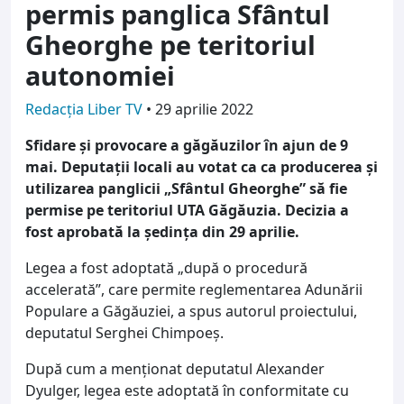
permis panglica Sfântul
Gheorghe pe teritoriul
autonomiei
Redacția Liber TV
•
29 aprilie 2022
Sfidare și provocare a găgăuzilor în ajun de 9
mai. Deputații locali au votat ca ca producerea și
utilizarea panglicii „Sfântul Gheorghe” să fie
permise pe teritoriul UTA Găgăuzia. Decizia a
fost aprobată la ședința din 29 aprilie.
Legea a fost adoptată „după o procedură
accelerată”, care permite reglementarea Adunării
Populare a Găgăuziei, a spus autorul proiectului,
deputatul Serghei Chimpoeș.
După cum a menționat deputatul Alexander
Dyulger, legea este adoptată în conformitate cu