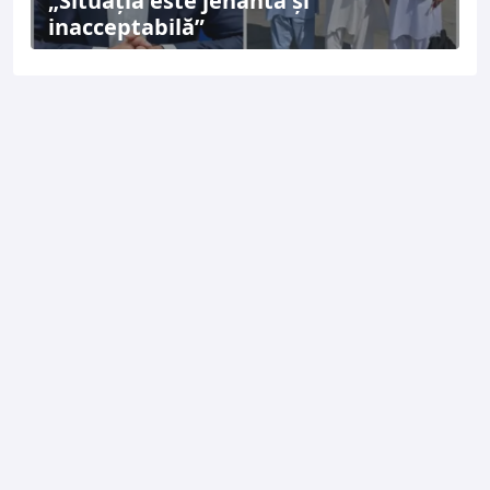
„Situația este jenantă și
inacceptabilă”