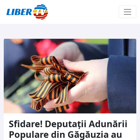
Sari la conținut
Sfidare! Deputații Adunării
Populare din Găgăuzia au