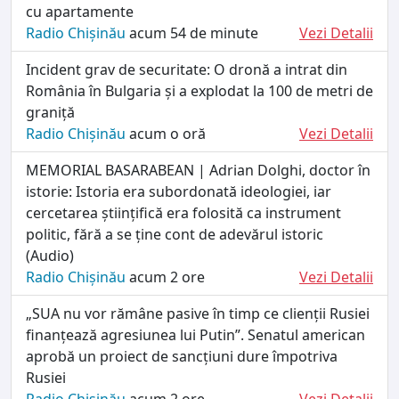
cu apartamente
Radio Chișinău
acum 54 de minute
Vezi Detalii
Incident grav de securitate: O dronă a intrat din
România în Bulgaria și a explodat la 100 de metri de
graniță
Radio Chișinău
acum o oră
Vezi Detalii
MEMORIAL BASARABEAN | Adrian Dolghi, doctor în
istorie: Istoria era subordonată ideologiei, iar
cercetarea științifică era folosită ca instrument
politic, fără a se ține cont de adevărul istoric
(Audio)
Radio Chișinău
acum 2 ore
Vezi Detalii
„SUA nu vor rămâne pasive în timp ce clienții Rusiei
finanțează agresiunea lui Putin”. Senatul american
aprobă un proiect de sancțiuni dure împotriva
Rusiei
Radio Chișinău
acum 2 ore
Vezi Detalii