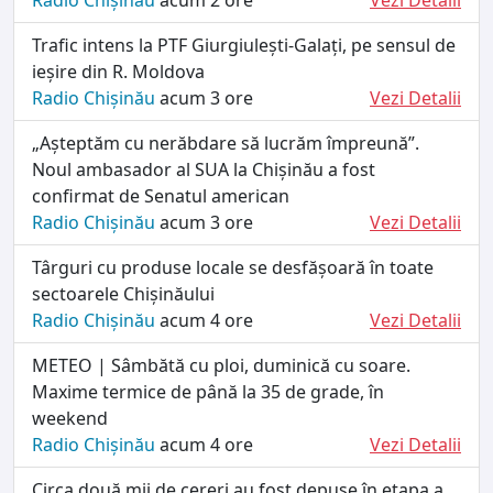
Trafic intens la PTF Giurgiulești-Galați, pe sensul de
ieșire din R. Moldova
Radio Chișinău
acum 3 ore
Vezi Detalii
„Așteptăm cu nerăbdare să lucrăm împreună”.
Noul ambasador al SUA la Chișinău a fost
confirmat de Senatul american
Radio Chișinău
acum 3 ore
Vezi Detalii
Târguri cu produse locale se desfășoară în toate
sectoarele Chișinăului
Radio Chișinău
acum 4 ore
Vezi Detalii
METEO | Sâmbătă cu ploi, duminică cu soare.
Maxime termice de până la 35 de grade, în
weekend
Radio Chișinău
acum 4 ore
Vezi Detalii
Circa două mii de cereri au fost depuse în etapa a