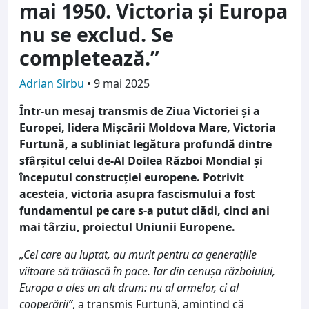
mai 1950. Victoria și Europa
nu se exclud. Se
completează.”
Adrian Sirbu
•
9 mai 2025
Într-un mesaj transmis de Ziua Victoriei și a
Europei, lidera Mișcării Moldova Mare, Victoria
Furtună, a subliniat legătura profundă dintre
sfârșitul celui de-Al Doilea Război Mondial și
începutul construcției europene. Potrivit
acesteia, victoria asupra fascismului a fost
fundamentul pe care s-a putut clădi, cinci ani
mai târziu, proiectul Uniunii Europene.
„Cei care au luptat, au murit pentru ca generațiile
viitoare să trăiască în pace. Iar din cenușa războiului,
Europa a ales un alt drum: nu al armelor, ci al
cooperării”
, a transmis Furtună, amintind că