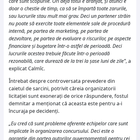
care sunt scopurile. Ori deja totul e aranjat, și atunci e
doar o chestie de timp, ca să se împartă toate zarurile,
sau lucrurile stau mult mai grav. Deci un partener străin
nu poate să exercite toate elementele sale de procedură
internă, pe partea de marketing, pe partea de
dezvoltare, pe partea de evaluare a riscurilor, pe aspecte
financiare și bugetare într-o astfel de perioadă. Deci
lucrurile acestea trebuie făcute într-o perioadă
rezonabilă, care durează de la trei la șase luni de zile”
, a
explicat Calmîc.
Întrebat despre controversata prevedere din
caietul de sarcini, potrivit căreia organizatorii
licitației sunt exonerați de orice răspundere, fostul
demnitar a menționat că aceasta este pentru a-i
încuraja pe decidenți.
„Eu cred că sunt probleme aferente echipelor care sunt
implicate în organizarea concursului. Deci este o
garanție din partea autorilor guvernamentali pentru cei