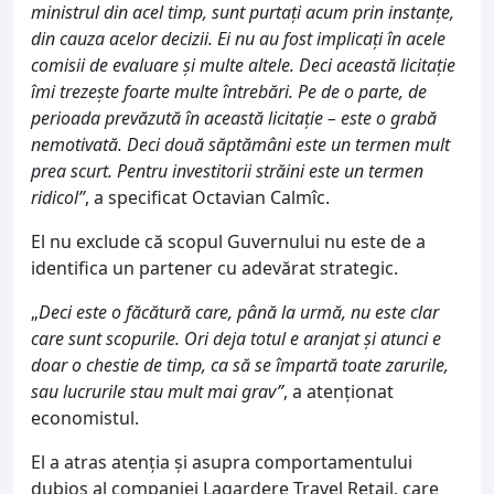
ministrul din acel timp, sunt purtați acum prin instanțe,
din cauza acelor decizii. Ei nu au fost implicați în acele
comisii de evaluare și multe altele. Deci această licitație
îmi trezește foarte multe întrebări. Pe de o parte, de
perioada prevăzută în această licitație – este o grabă
nemotivată. Deci două săptămâni este un termen mult
prea scurt. Pentru investitorii străini este un termen
ridicol”
, a specificat Octavian Calmîc.
El nu exclude că scopul Guvernului nu este de a
identifica un partener cu adevărat strategic.
„
Deci este o făcătură care, până la urmă, nu este clar
care sunt scopurile. Ori deja totul e aranjat și atunci e
doar o chestie de timp, ca să se împartă toate zarurile,
sau lucrurile stau mult mai grav”
, a atenționat
economistul.
El a atras atenția și asupra comportamentului
dubios al companiei Lagardere Travel Retail, care