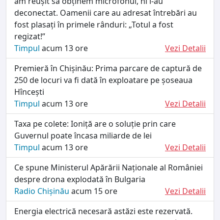
am reușit să obținem microfonul, ni l-au
deconectat. Oamenii care au adresat întrebări au
fost plasați în primele rânduri: „Totul a fost
regizat!”
Timpul
acum 13 ore
Vezi Detalii
Premieră în Chișinău: Prima parcare de captură de
250 de locuri va fi dată în exploatare pe șoseaua
Hîncești
Timpul
acum 13 ore
Vezi Detalii
Taxa pe colete: Ioniță are o soluție prin care
Guvernul poate încasa miliarde de lei
Timpul
acum 13 ore
Vezi Detalii
Ce spune Ministerul Apărării Naționale al României
despre drona explodată în Bulgaria
Radio Chișinău
acum 15 ore
Vezi Detalii
Energia electrică necesară astăzi este rezervată.