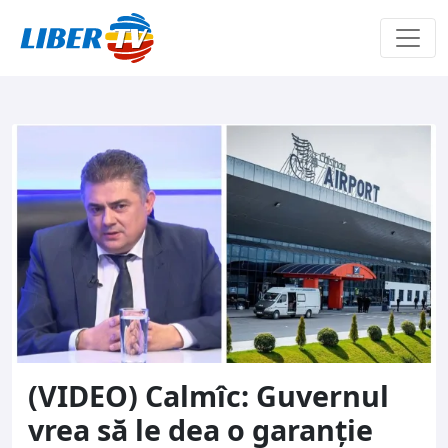
Sari la conținut
(VIDEO) Calmîc: Guvernul
vrea să le dea o garanție