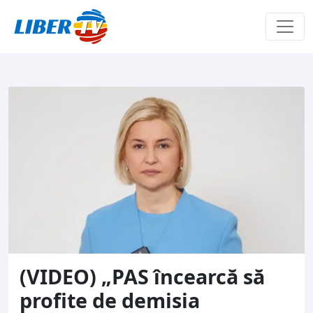
Sari la conținut
(VIDEO) „PAS încearcă să
profite de demisia