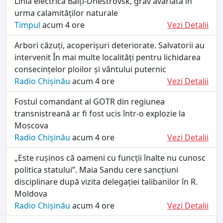
Linia electrică Bălți-Dnestrovsk, grav avariată în
urma calamităților naturale
Timpul
acum 4 ore
Vezi Detalii
Arbori căzuți, acoperișuri deteriorate. Salvatorii au
intervenit În mai multe localități pentru lichidarea
consecințelor ploilor și vântului puternic
Radio Chișinău
acum 4 ore
Vezi Detalii
Fostul comandant al GOTR din regiunea
transnistreană ar fi fost ucis într-o explozie la
Moscova
Radio Chișinău
acum 4 ore
Vezi Detalii
„Este rușinos că oameni cu funcții înalte nu cunosc
politica statului”. Maia Sandu cere sancțiuni
disciplinare după vizita delegației talibanilor în R.
Moldova
Radio Chișinău
acum 4 ore
Vezi Detalii