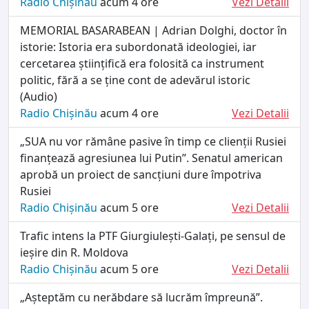
Radio Chișinău
acum 4 ore
Vezi Detalii
MEMORIAL BASARABEAN | Adrian Dolghi, doctor în
istorie: Istoria era subordonată ideologiei, iar
cercetarea științifică era folosită ca instrument
politic, fără a se ține cont de adevărul istoric
(Audio)
Radio Chișinău
acum 4 ore
Vezi Detalii
„SUA nu vor rămâne pasive în timp ce clienții Rusiei
finanțează agresiunea lui Putin”. Senatul american
aprobă un proiect de sancțiuni dure împotriva
Rusiei
Radio Chișinău
acum 5 ore
Vezi Detalii
Trafic intens la PTF Giurgiulești-Galați, pe sensul de
ieșire din R. Moldova
Radio Chișinău
acum 5 ore
Vezi Detalii
„Așteptăm cu nerăbdare să lucrăm împreună”.