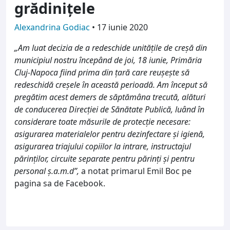
grădinițele
Alexandrina Godiac
•
17 iunie 2020
„Am luat decizia de a redeschide unităţile de creşă din
municipiul nostru începând de joi, 18 iunie, Primăria
Cluj-Napoca fiind prima din ţară care reuşeşte să
redeschidă creşele în această perioadă. Am început să
pregătim acest demers de săptămâna trecută, alături
de conducerea Direcţiei de Sănătate Publică, luând în
considerare toate măsurile de protecţie necesare:
asigurarea materialelor pentru dezinfectare şi igienă,
asigurarea triajului copiilor la intrare, instructajul
părinţilor, circuite separate pentru părinţi şi pentru
personal ş.a.m.d”,
a notat primarul Emil Boc pe
pagina sa de Facebook.