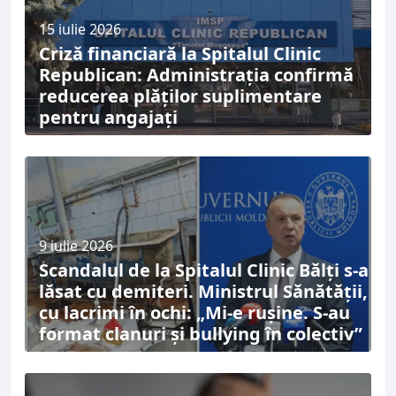
15 iulie 2026
Criză financiară la Spitalul Clinic
Republican: Administrația confirmă
reducerea plăților suplimentare
pentru angajați
9 iulie 2026
Scandalul de la Spitalul Clinic Bălți s-a
lăsat cu demiteri. Ministrul Sănătății,
cu lacrimi în ochi: „Mi-e rușine. S-au
format clanuri și bullying în colectiv”