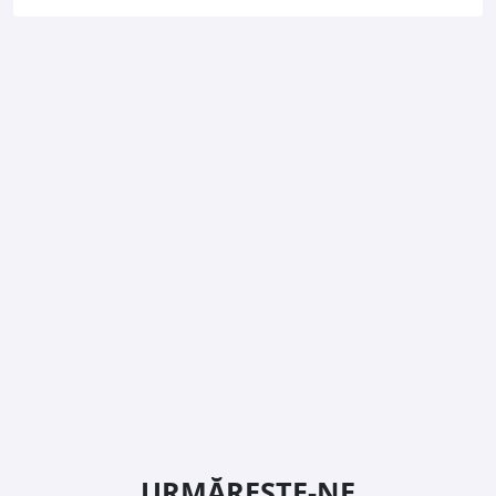
URMĂREȘTE-NE