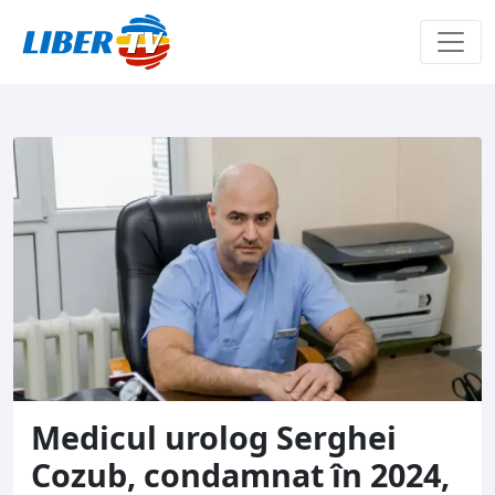
Sari la conținut
Medicul urolog Serghei
Cozub, condamnat în 2024,