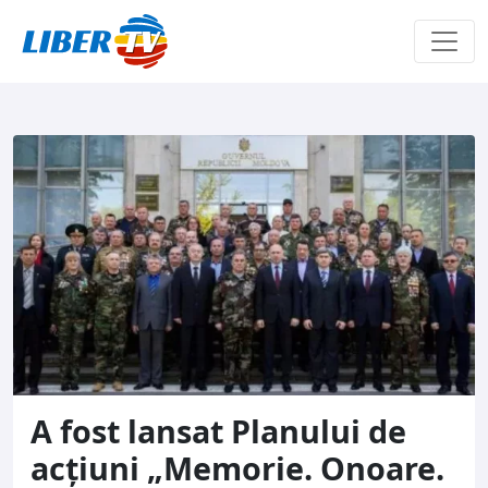
Sari la conținut
A fost lansat Planului de
acțiuni „Memorie. Onoare.