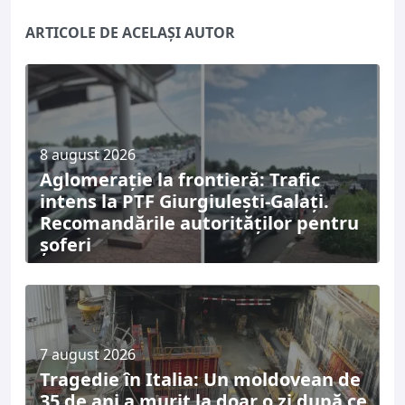
ARTICOLE DE ACELAȘI AUTOR
8 august 2026
Aglomerație la frontieră: Trafic
intens la PTF Giurgiulești-Galați.
Recomandările autorităților pentru
șoferi
7 august 2026
Tragedie în Italia: Un moldovean de
35 de ani a murit la doar o zi după ce