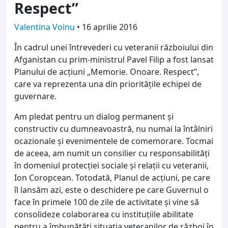
Respect”
Valentina Voinu
•
16 aprilie 2016
În cadrul unei întrevederi cu veteranii războiului din
Afganistan cu prim-ministrul Pavel Filip a fost lansat
Planului de acțiuni „Memorie. Onoare. Respect”,
care va reprezenta una din prioritățile echipei de
guvernare.
Am pledat pentru un dialog permanent și
constructiv cu dumneavoastră, nu numai la întâlniri
ocazionale şi evenimentele de comemorare. Tocmai
de aceea, am numit un consilier cu responsabilități
în domeniul protecției sociale și relații cu veteranii,
Ion Coropcean. Totodată, Planul de acțiuni, pe care
îl lansăm azi, este o deschidere pe care Guvernul o
face în primele 100 de zile de activitate şi vine să
consolideze colaborarea cu instituțiile abilitate
pentru a îmbunătăți situația veteranilor de război în