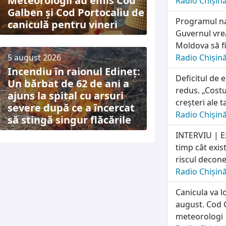
Meteorologii au emis Cod
Radio Chișin
Galben și Cod Portocaliu de
Programul naț
caniculă pentru vineri
Guvernul vrea
Moldova să fi
5 august 2026
Radio Chișin
Incendiu în raionul Edineț:
Deficitul de 
Un bărbat de 62 de ani a
redus. „Costu
ajuns la spital cu arsuri
creșteri ale t
severe după ce a încercat
Radio Chișin
să stingă singur flăcările
INTERVIU | E
timp cât exis
riscul deconec
Radio Chișin
Canicula va l
august. Cod G
meteorologi