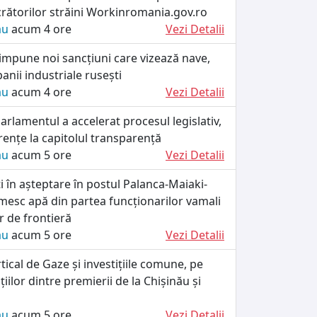
crătorilor străini Workinromania.gov.ro
ău
acum 4 ore
Vezi Detalii
impune noi sancțiuni care vizează nave,
anii industriale rusești
ău
acum 4 ore
Vezi Detalii
rlamentul a accelerat procesul legislativ,
rențe la capitolul transparență
ău
acum 5 ore
Vezi Detalii
ați în așteptare în postul Palanca-Maiaki-
esc apă din partea funcționarilor vamali
lor de frontieră
ău
acum 5 ore
Vezi Detalii
tical de Gaze și investițiile comune, pe
iilor dintre premierii de la Chișinău și
ău
acum 5 ore
Vezi Detalii