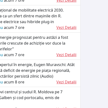
ău
acum 7 ore
Vezi Detalii
ional de mobilitate electrică 2030.
 ca un sfert dintre mașinile din R.
e electrice sau hibride plug-in
ău
acum 7 ore
Vezi Detalii
energie prognozat pentru astăzi a fost
rile crescute de achiziție vor duce la
arifelor”
ău
acum 7 ore
Vezi Detalii
xpertul în energie, Eugen Muravschi: Atât
tă deficit de energie pe piața regională,
tărilor persistă zilnic (Audio)
ău
acum 8 ore
Vezi Detalii
ovi centrul și sudul R. Moldova pe 7
alben și cod portocaliu, emis de