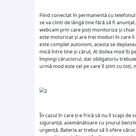
Fiind conectat în permanentă cu telefonul
se va clinti de lângă tine fără să fi anunţa
webcam prin care poţi monitoriza şi chiar 
este motorizat şi are trei moduri în care 
este complet autonom, acesta se deplaseaz
mică între tine şi căruţ. Al doilea mod îţi 
împingi căruciorul, dar obligatoriu trebuie 
urmă mod este cel pe care îl ştim cu toţi,
În cazul în care ţi-e frică să nu îl scapi de
siguranţă, asemănătoare cu şnurul benzil
urgenţă. Bateria ar trebui să îi ofere căru