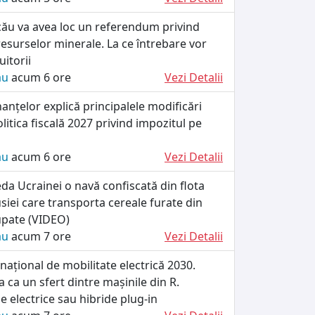
cău va avea loc un referendum privind
esurselor minerale. La ce întrebare vor
itorii
ău
acum 6 ore
Vezi Detalii
nanțelor explică principalele modificări
litica fiscală 2027 privind impozitul pe
ău
acum 6 ore
Vezi Detalii
da Ucrainei o navă confiscată din flota
iei care transporta cereale furate din
cupate (VIDEO)
ău
acum 7 ore
Vezi Detalii
ațional de mobilitate electrică 2030.
 ca un sfert dintre mașinile din R.
e electrice sau hibride plug-in