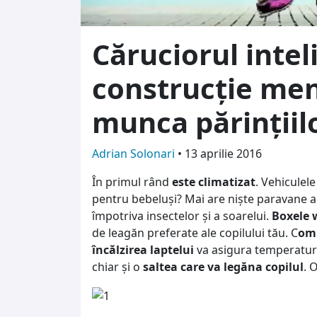
Căruciorul intel
construcție men
munca părinţiil
Adrian Solonari
•
13 aprilie 2016
În primul rând
este climatizat
. Vehiculele
pentru bebeluşi? Mai are nişte paravane a
împotriva insectelor şi a soarelui.
Boxele 
de leagăn preferate ale copilului tău. C
omp
încălzirea laptelui
va asigura temperatur
chiar şi o
saltea care va legăna copilul
. 