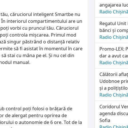
angajarea lu
Radio Chișin
 tău, căruciorul inteligent Smartbe nu
t. În interiorul compartimentului are un
Regatul Unit 
poţi vorbi cu pruncul tău. Căruciorul
bănci și comp
îi poţi controla mişcarea. Primul mod
Radio Chișin
ă singur păstrând o distanţă relativ
permite să fi asistat în momentul în care
Promo-LEX: Pa
să stai cu mâna pe el. Şi nu cel din
dar a avut ca
 modul manual.
Radio Chișin
Călătorii afl
Udobnoe prim
și a polițiști
Radio Chișin
Coridorul Ver
 sub control poţi folosi o brăţară de
agenda discuț
or de alergat pentru oprirea de
Sofia
ciorului o autonomie de 6 ore. Tot de la
Radio Chișin