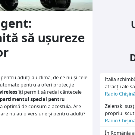
igent:
ită să uşureze
or
 pentru adulţi au climă, de ce nu şi cele
Italia schimb
utomate pentru a oferi protecţie
atracții ale sa
wireless
îţi permit să redai cântecele
Radio Chișin
artimentul special pentru
Zelenski susț
a optimă de consum a acestuia. Are
propriul scut
Oare nu au o versiune şi pentru adulţi?
Radio Chișin
În România a