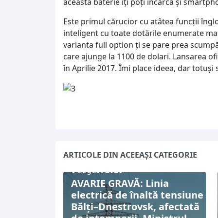
această baterie îţi poţi încărca şi smartph
Este primul cărucior cu atâtea funcţii îngl
inteligent cu toate dotările enumerate mai
varianta full option ţi se pare prea scumpă
care ajunge la 1100 de dolari. Lansarea of
în Aprilie 2017. Îmi place ideea, dar totuşi
ARTICOLE DIN ACEEAȘI CATEGORIE
6 august 2026
AVARIE GRAVĂ: Linia
electrică de înaltă tensiune
Bălți–Dnestrovsk, afectată