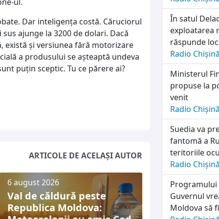
one-ul.
În satul Dela
obate. Dar inteligența costă. Căruciorul
exploatarea r
 sus ajunge la 3200 de dolari. Dacă
răspunde locu
, există şi versiunea fără motorizare
Radio Chișin
icială a produsului se aşteaptă undeva
 sunt puţin sceptic. Tu ce părere ai?
Ministerul Fi
propuse la po
venit
Radio Chișin
Suedia va pre
fantomă a Rus
teritoriile o
ARTICOLE DE ACELAȘI AUTOR
Radio Chișin
6 august 2026
Programului n
Val de căldură peste
Guvernul vrea
Republica Moldova:
Moldova să fi