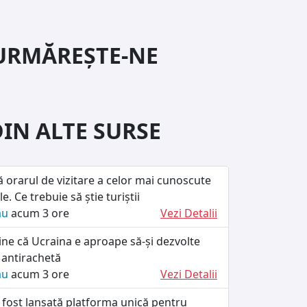
URMĂREȘTE-NE
DIN ALTE SURSE
ă orarul de vizitare a celor mai cunoscute
le. Ce trebuie să știe turiștii
ău
acum 3 ore
Vezi Detalii
ine că Ucraina e aproape să-și dezvolte
 antirachetă
ău
acum 3 ore
Vezi Detalii
 fost lansată platforma unică pentru