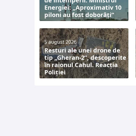
de intemperii. Ministrul
Energiei: „Aproximativ 10
piloni au fost doborâți”
5 august 2026
Resturi ale unei drone de
tip „Gheran-2”, descoperite
în raionul Cahul. Reacția
Poliției