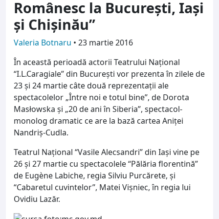
Românesc la Bucureşti, Iași
şi Chişinău”
Valeria Botnaru
•
23 martie 2016
În această perioadă actorii Teatrului Naţional
“I.L.Caragiale” din Bucureşti vor prezenta în zilele de
23 și 24 martie câte două reprezentații ale
spectacolelor „Între noi e totul bine”, de Dorota
Masłowska și „20 de ani în Siberia”, spectacol-
monolog dramatic ce are la bază cartea Aniței
Nandriș-Cudla.
Teatrul Național “Vasile Alecsandri” din Iași vine pe
26 și 27 martie cu spectacolele “Pălăria florentină”
de Eugène Labiche, regia Silviu Purcărete, și
“Cabaretul cuvintelor”, Matei Vişniec, în regia lui
Ovidiu Lazăr.