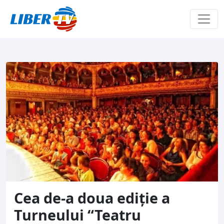
Sari la conținut
Cea de-a doua ediție a
Turneului “Teatru