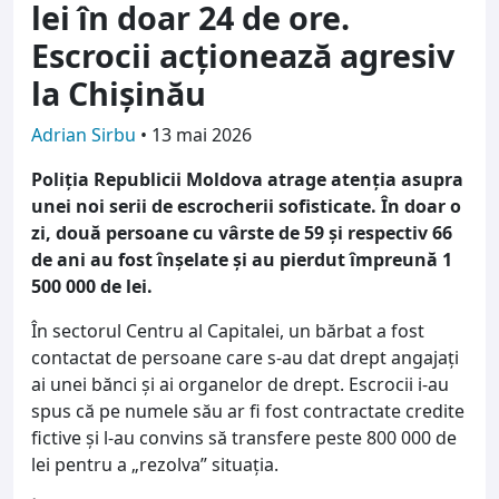
lei în doar 24 de ore.
Escrocii acționează agresiv
la Chișinău
Adrian Sirbu
•
13 mai 2026
Poliția Republicii Moldova atrage atenția asupra
unei noi serii de escrocherii sofisticate. În doar o
zi, două persoane cu vârste de 59 și respectiv 66
de ani au fost înșelate și au pierdut împreună 1
500 000 de lei.
În sectorul Centru al Capitalei, un bărbat a fost
contactat de persoane care s-au dat drept angajați
ai unei bănci și ai organelor de drept. Escrocii i-au
spus că pe numele său ar fi fost contractate credite
fictive și l-au convins să transfere peste 800 000 de
lei pentru a „rezolva” situația.