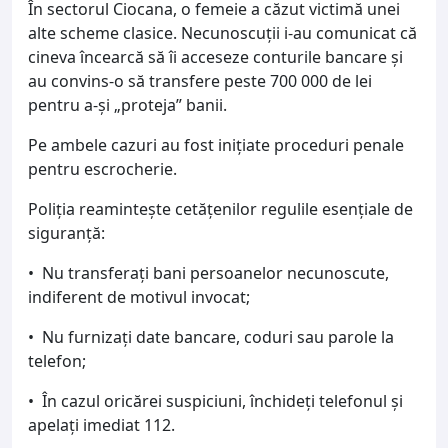
În sectorul Ciocana, o femeie a căzut victimă unei
alte scheme clasice. Necunoscuții i-au comunicat că
cineva încearcă să îi acceseze conturile bancare și
au convins-o să transfere peste 700 000 de lei
pentru a-și „proteja” banii.
Pe ambele cazuri au fost inițiate proceduri penale
pentru escrocherie.
Poliția reamintește cetățenilor regulile esențiale de
siguranță:
•
Nu transferați bani persoanelor necunoscute,
indiferent de motivul invocat;
•
Nu furnizați date bancare, coduri sau parole la
telefon;
•
În cazul oricărei suspiciuni, închideți telefonul și
apelați imediat 112.