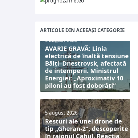
ARTICOLE DIN ACEEAȘI CATEGORIE
6 august 2026
AVARIE GRAVĂ: Linia
electrică de înaltă tensiune
Bălți–Dnestrovsk, afectată
de intemperii. Ministrul
Energiei: „Aproximativ 10
piloni au fost doborâți”
5 august 2026
Resturi ale unei drone de
tip „Gheran-2”, descoperite
în raionul Cahul. Reacția