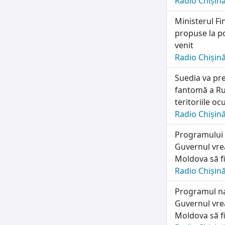
Radio Chișin
Ministerul Fi
propuse la po
venit
Radio Chișin
Suedia va pre
fantomă a Rus
teritoriile o
Radio Chișin
Programului n
Guvernul vrea
Moldova să fi
Radio Chișin
Programul naț
Guvernul vrea
Moldova să fi