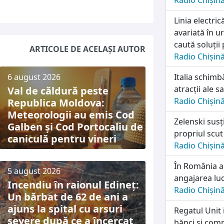
Radio Chișin
Linia electri
avariată în u
caută soluții
ARTICOLE DE ACELAȘI AUTOR
Radio Chișin
6 august 2026
Italia schimb
atracții ale sa
Val de căldură peste
Radio Chișin
Republica Moldova:
Meteorologii au emis Cod
Zelenski susț
Galben și Cod Portocaliu de
propriul scut
caniculă pentru vineri
Radio Chișin
În România a
5 august 2026
angajarea lu
Incendiu în raionul Edineț:
Radio Chișin
Un bărbat de 62 de ani a
ajuns la spital cu arsuri
Regatul Unit 
severe după ce a încercat
bănci și comp