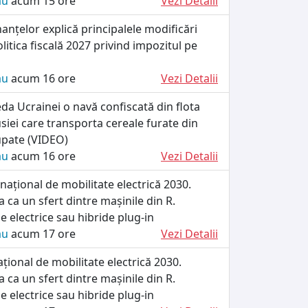
ău
acum 15 ore
Vezi Detalii
nanțelor explică principalele modificări
litica fiscală 2027 privind impozitul pe
ău
acum 16 ore
Vezi Detalii
da Ucrainei o navă confiscată din flota
iei care transporta cereale furate din
cupate (VIDEO)
ău
acum 16 ore
Vezi Detalii
ațional de mobilitate electrică 2030.
 ca un sfert dintre mașinile din R.
e electrice sau hibride plug-in
ău
acum 17 ore
Vezi Detalii
ional de mobilitate electrică 2030.
 ca un sfert dintre mașinile din R.
e electrice sau hibride plug-in