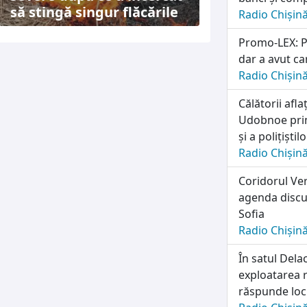
să stingă singur flăcările
Radio Chișin
Promo-LEX: Pa
dar a avut ca
Radio Chișin
Călătorii afl
Udobnoe prim
și a polițiști
Radio Chișin
Coridorul Ver
agenda discuț
Sofia
Radio Chișin
În satul Dela
exploatarea r
răspunde locu