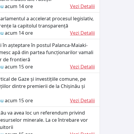
ău
acum 14 ore
Vezi Detalii
rlamentul a accelerat procesul legislativ,
rențe la capitolul transparență
ău
acum 14 ore
Vezi Detalii
ați în așteptare în postul Palanca-Maiaki-
esc apă din partea funcționarilor vamali
lor de frontieră
ău
acum 15 ore
Vezi Detalii
tical de Gaze și investițiile comune, pe
iilor dintre premierii de la Chișinău și
ău
acum 15 ore
Vezi Detalii
cău va avea loc un referendum privind
esurselor minerale. La ce întrebare vor
itorii