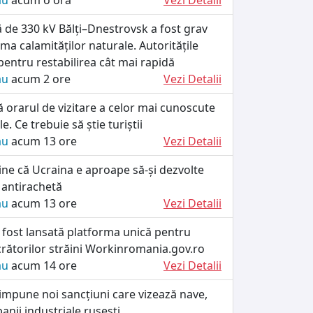
ău
acum o oră
Vezi Detalii
că de 330 kV Bălți–Dnestrovsk a fost grav
rma calamităților naturale. Autoritățile
 pentru restabilirea cât mai rapidă
ău
acum 2 ore
Vezi Detalii
ă orarul de vizitare a celor mai cunoscute
le. Ce trebuie să știe turiștii
ău
acum 13 ore
Vezi Detalii
ine că Ucraina e aproape să-și dezvolte
 antirachetă
ău
acum 13 ore
Vezi Detalii
 fost lansată platforma unică pentru
crătorilor străini Workinromania.gov.ro
ău
acum 14 ore
Vezi Detalii
impune noi sancțiuni care vizează nave,
anii industriale rusești