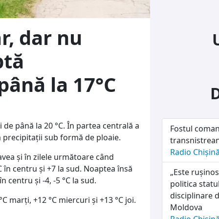
r, dar nu
ptă
până la 17°C
 de până la 20 °C. În partea centrală a
Fostul coman
ă precipitații sub formă de ploaie.
transnistrean
Radio Chișin
vea și în zilele următoare când
C în centru și +7 la sud. Noaptea însă
„Este rușinos
în centru și -4, -5 °C la sud.
politica stat
disciplinare d
°C marți, +12 °C miercuri și +13 °C joi.
Moldova