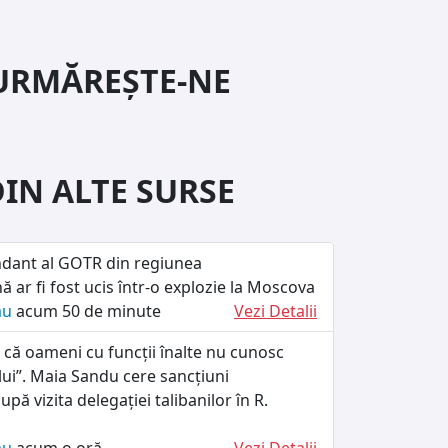
URMĂREȘTE-NE
DIN ALTE SURSE
dant al GOTR din regiunea
ă ar fi fost ucis într-o explozie la Moscova
ău
acum 50 de minute
Vezi Detalii
 că oameni cu funcții înalte nu cunosc
ului”. Maia Sandu cere sancțiuni
upă vizita delegației talibanilor în R.