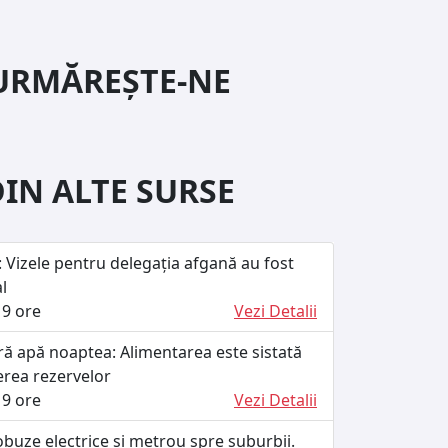
URMĂREȘTE-NE
DIN ALTE SURSE
 Vizele pentru delegația afgană au fost
l
9 ore
Vezi Detalii
ără apă noaptea: Alimentarea este sistată
erea rezervelor
9 ore
Vezi Detalii
buze electrice și metrou spre suburbii.