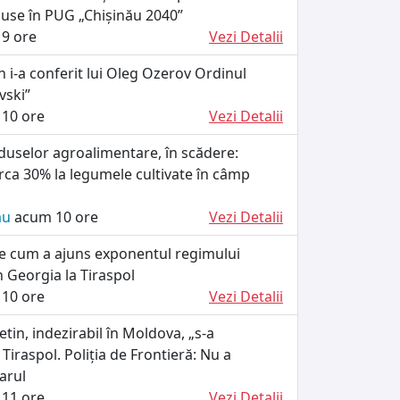
puse în PUG „Chișinău 2040”
9 ore
Vezi Detalii
n i-a conferit lui Oleg Ozerov Ordinul
vski”
10 ore
Vezi Detalii
duselor agroalimentare, în scădere:
circa 30% la legumele cultivate în câmp
ău
acum 10 ore
Vezi Detalii
ie cum a ajuns exponentul regimului
n Georgia la Tiraspol
10 ore
Vezi Detalii
etin, indezirabil în Moldova, „s-a
 Tiraspol. Poliția de Frontieră: Nu a
arul
11 ore
Vezi Detalii