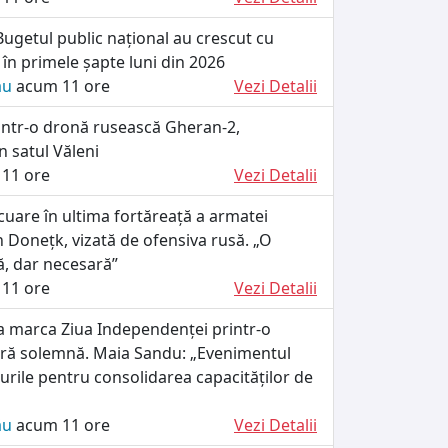
 Bugetul public național au crescut cu
în primele șapte luni din 2026
ău
acum 11 ore
Vezi Detalii
ntr-o dronă rusească Gheran-2,
n satul Văleni
11 ore
Vezi Detalii
uare în ultima fortăreață a armatei
 Donețk, vizată de ofensiva rusă. „O
lă, dar necesară”
11 ore
Vezi Detalii
a marca Ziua Independenței printr-o
ară solemnă. Maia Sandu: „Evenimentul
turile pentru consolidarea capacităților de
ău
acum 11 ore
Vezi Detalii