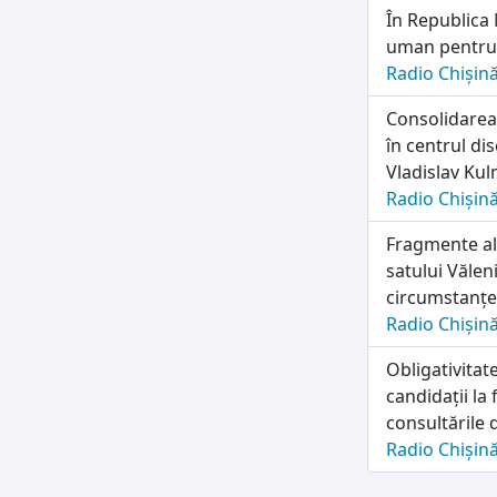
În Republica 
uman pentru 
Radio Chișin
Consolidarea 
în centrul di
Vladislav Kul
Radio Chișin
Fragmente al
satului Văleni
circumstanțel
Radio Chișin
Obligativitat
candidații la
consultările 
Radio Chișin