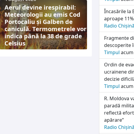
Aerul devine irespirabil:
Încasările la
Meteorologii au emis Cod
aproape 11% 
Portocaliu și Galben de
Radio Chișin
caniculă. Termometrele vor
indica până la 38 de grade
Fragmente di
Celsius
descoperite î
Timpul
acum 
Ordin de evac
ucrainene din
decizie difici
Timpul
acum 
R. Moldova v
paradă milit
reflectă efor
apărare”
Radio Chișin