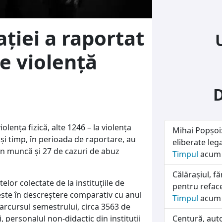
ției a raportat
e violență
olența fizică, alte 1246 – la violența
Mihai Popșoi:
ași timp, în perioada de raportare, au
eliberate lega
in muncă și 27 de cazuri de abuz
Timpul
acum 
Călărașiul, f
or colectate de la instituțiile de
pentru refac
este în descreștere comparativ cu anul
Timpul
acum 
parcursul semestrului, circa 3563 de
, personalul non-didactic din instituții
Centură, auto