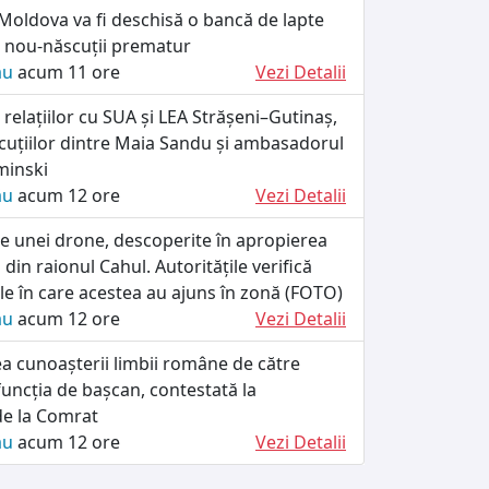
Moldova va fi deschisă o bancă de lapte
nou-născuții prematur
ău
acum 11 ore
Vezi Detalii
relațiilor cu SUA și LEA Strășeni–Gutinaș,
scuțiilor dintre Maia Sandu și ambasadorul
minski
ău
acum 12 ore
Vezi Detalii
e unei drone, descoperite în apropierea
 din raionul Cahul. Autoritățile verifică
e în care acestea au ajuns în zonă (FOTO)
ău
acum 12 ore
Vezi Detalii
ea cunoașterii limbii române de către
 funcția de bașcan, contestată la
de la Comrat
ău
acum 12 ore
Vezi Detalii