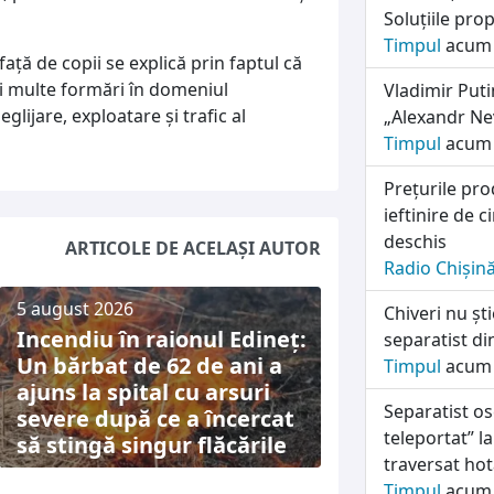
Soluțiile pro
Timpul
acum 
ață de copii se explică prin faptul că
ai multe formări în domeniul
Vladimir Puti
eglijare, exploatare și trafic al
„Alexandr Ne
Timpul
acum 
Prețurile pro
ieftinire de 
deschis
ARTICOLE DE ACELAȘI AUTOR
Radio Chișin
5 august 2026
Chiveri nu șt
Incendiu în raionul Edineț:
separatist di
Un bărbat de 62 de ani a
Timpul
acum 
ajuns la spital cu arsuri
Separatist os
severe după ce a încercat
teleportat” la
să stingă singur flăcările
traversat hot
4 august 2026
Timpul
acum 