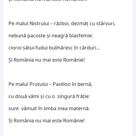
Pe malul Nistrului – război, dezmăț cu stârvuri,
nebună pacoste şi neagră blasfemie:
cioroi sătui-fudui bulihăresc în cârduri…
Şi România nu mai este Românie!
Pe malul Prutului – Pavilion în bernă,
cu două vămi şi cu o singură frăție:
sunt vămuit în limba mea maternă.
Şi România nu mai este Românie!