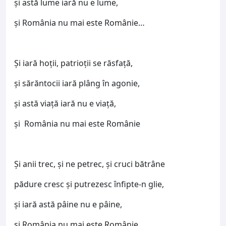
şi astă lume iară nu e lume,
şi România nu mai este Românie…
Şi iară hoții, patrioții se răsfață,
şi sărăntocii iară plâng în agonie,
şi astă viață iară nu e viață,
şi România nu mai este Românie
Şi anii trec, și ne petrec, şi cruci bătrâne
pădure cresc şi putrezesc înfipte-n glie,
şi iară astă pâine nu e pâine,
şi România nu mai este Românie…