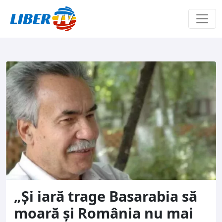
Sari la conținut
„Şi iară trage Basarabia să
moară şi România nu mai