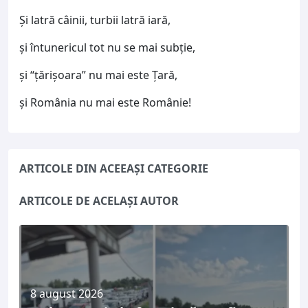
Şi latră câinii, turbii latră iară,
şi întunericul tot nu se mai subție,
şi “țărișoara” nu mai este Țară,
şi România nu mai este Românie!
ARTICOLE DIN ACEEAȘI CATEGORIE
ARTICOLE DE ACELAȘI AUTOR
8 august 2026