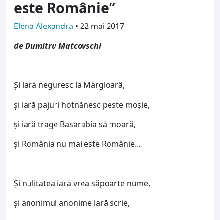
este Românie”
Elena Alexandra
•
22 mai 2017
de Dumitru Matcovschi
Şi iară neguresc la Mărgioară,
şi iară pajuri hotnănesc peste moșie,
şi iară trage Basarabia să moară,
şi România nu mai este Românie…
Şi nulitatea iară vrea săpoarte nume,
şi anonimul anonime iară scrie,