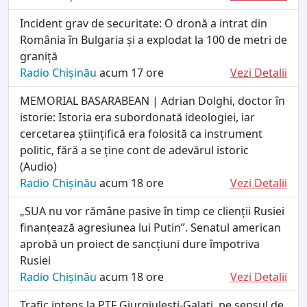
Incident grav de securitate: O dronă a intrat din
România în Bulgaria și a explodat la 100 de metri de
graniță
Radio Chișinău
acum 17 ore
Vezi Detalii
MEMORIAL BASARABEAN | Adrian Dolghi, doctor în
istorie: Istoria era subordonată ideologiei, iar
cercetarea științifică era folosită ca instrument
politic, fără a se ține cont de adevărul istoric
(Audio)
Radio Chișinău
acum 18 ore
Vezi Detalii
„SUA nu vor rămâne pasive în timp ce clienții Rusiei
finanțează agresiunea lui Putin”. Senatul american
aprobă un proiect de sancțiuni dure împotriva
Rusiei
Radio Chișinău
acum 18 ore
Vezi Detalii
Trafic intens la PTF Giurgiulești-Galați, pe sensul de