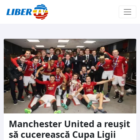
Sari la conținut
Manchester United a reușit
să cucerească Cupa Ligii