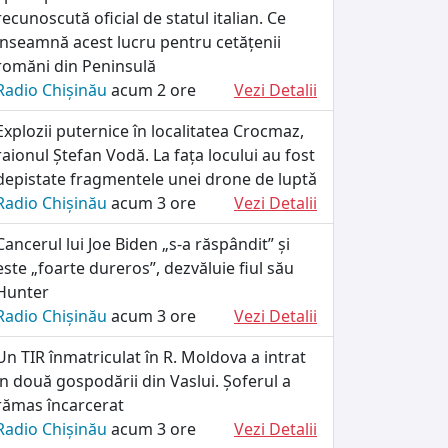
recunoscută oficial de statul italian. Ce
înseamnă acest lucru pentru cetățenii
romăni din Peninsulă
Radio Chișinău
acum 2 ore
Vezi Detalii
Explozii puternice în localitatea Crocmaz,
raionul Ștefan Vodă. La fața locului au fost
depistate fragmentele unei drone de luptǎ
Radio Chișinău
acum 3 ore
Vezi Detalii
Cancerul lui Joe Biden „s-a răspândit” și
este „foarte dureros”, dezvăluie fiul său
Hunter
Radio Chișinău
acum 3 ore
Vezi Detalii
Un TIR înmatriculat în R. Moldova a intrat
în două gospodării din Vaslui. Șoferul a
rămas încarcerat
Radio Chișinău
acum 3 ore
Vezi Detalii