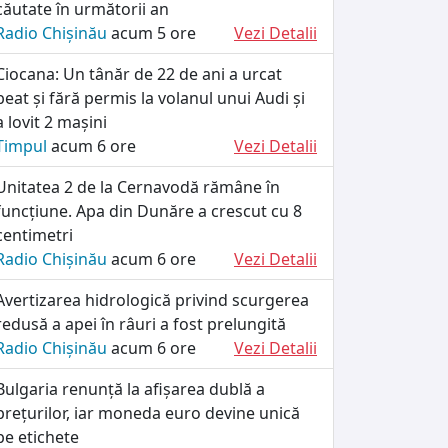
căutate în următorii an
Radio Chișinău
acum 5 ore
Vezi Detalii
Ciocana: Un tânăr de 22 de ani a urcat
beat și fără permis la volanul unui Audi și
a lovit 2 mașini
Timpul
acum 6 ore
Vezi Detalii
Unitatea 2 de la Cernavodă rămâne în
funcțiune. Apa din Dunăre a crescut cu 8
centimetri
Radio Chișinău
acum 6 ore
Vezi Detalii
Avertizarea hidrologică privind scurgerea
redusă a apei în râuri a fost prelungită
Radio Chișinău
acum 6 ore
Vezi Detalii
Bulgaria renunță la afișarea dublă a
prețurilor, iar moneda euro devine unică
pe etichete