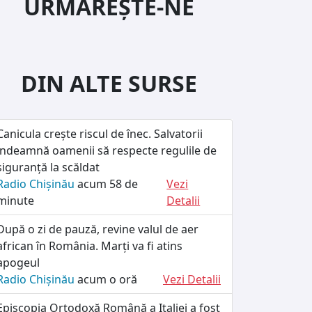
URMĂREȘTE-NE
DIN ALTE SURSE
Canicula crește riscul de înec. Salvatorii
îndeamnă oamenii să respecte regulile de
siguranță la scăldat
Radio Chișinău
acum 58 de
Vezi
minute
Detalii
După o zi de pauză, revine valul de aer
african în România. Marți va fi atins
apogeul
Radio Chișinău
acum o oră
Vezi Detalii
Episcopia Ortodoxă Română a Italiei a fost