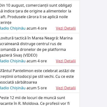
Din 10 august, comercianții sunt obligați
să indice țara de origine a alimentelor la
raft. Produsele cărora li se aplică noile
cerințe
Radio Chișinău
acum 4 ore
Vezi Detalii
Lovitură tactică în Marea Neagră: Marina
ucraineană distruge centrul rus de
comandă a dronelor de pe platforma
gazieră Sivaș (VIDEO)
Radio Chișinău
acum 4 ore
Vezi Detalii
Sfântul Pantelimon este celebrat astăzi de
creștinii ortodocși pe stil vechi. Cu ce este
asociată sărbătoarea
Radio Chișinău
acum 5 ore
Vezi Detalii
Peste 12 mii de locuri de muncă sunt
vacante în R. Moldova. Ce profesii vor fi