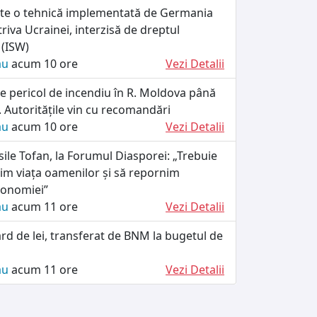
ște o tehnică implementată de Germania
riva Ucrainei, interzisă de dreptul
 (ISW)
ău
acum 10 ore
Vezi Detalii
e pericol de incendiu în R. Moldova până
 Autoritățile vin cu recomandări
ău
acum 10 ore
Vezi Detalii
ile Tofan, la Forumul Diasporei: „Trebuie
im viața oamenilor și să repornim
conomiei”
ău
acum 11 ore
Vezi Detalii
ard de lei, transferat de BNM la bugetul de
ău
acum 11 ore
Vezi Detalii