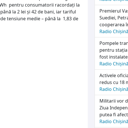
 kWh pentru consumatorii racordați la
Premierul Vas
nă la 2 lei și 42 de bani, iar tariful
Suediei, Petr
 de tensiune medie – până la 1,83 de
cooperarea în
Radio Chișin
Pompele tran
pentru stația
fost instalat
Radio Chișin
Activele ofic
redus cu 18 m
Radio Chișin
Militarii vo
Ziua Independ
putea fi afec
Radio Chișin