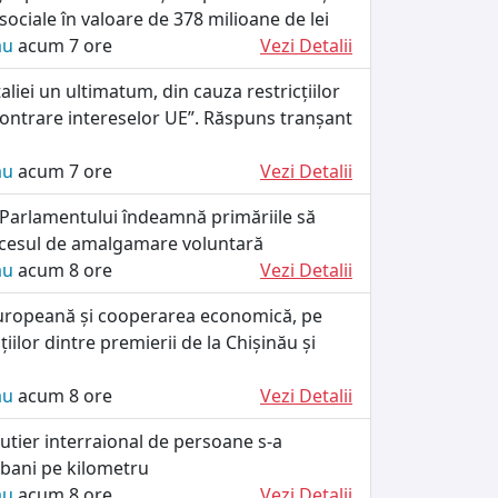
 sociale în valoare de 378 milioane de lei
ău
acum 7 ore
Vezi Detalii
taliei un ultimatum, din cauza restricțiilor
„contrare intereselor UE”. Răspuns tranșant
ău
acum 7 ore
Vezi Detalii
 Parlamentului îndeamnă primăriile să
cesul de amalgamare voluntară
ău
acum 8 ore
Vezi Detalii
uropeană și cooperarea economică, pe
iilor dintre premierii de la Chișinău și
ău
acum 8 ore
Vezi Detalii
utier interraional de persoane s-a
 bani pe kilometru
ău
acum 8 ore
Vezi Detalii