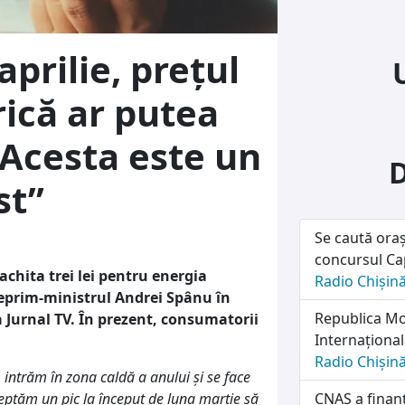
aprilie, prețul
rică ar putea
 „Acesta este un
st”
Se caută oraș
concursul Cap
achita trei lei pentru energia
Radio Chișin
iceprim-ministrul Andrei Spânu în
Republica Mol
a Jurnal TV. În prezent, consumatorii
Internațională
Radio Chișin
 intrăm în zona caldă a anului și se face
teptăm un pic la început de luna martie să
CNAS a finanț