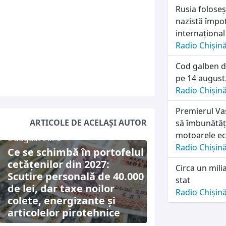
Rusia folose
nazistă împot
internațional
Radio Chișin
Cod galben d
pe 14 august.
Radio Chișin
Premierul Vas
ARTICOLE DE ACELAȘI AUTOR
să îmbunătăț
motoarele e
6 august 2026
Radio Chișin
Ce se schimbă în portofelul
cetățenilor din 2027:
Circa un mili
Scutire personală de 40.000
stat
de lei, dar taxe noilor
Radio Chișin
colete, energizante și
articolelor pirotehnice