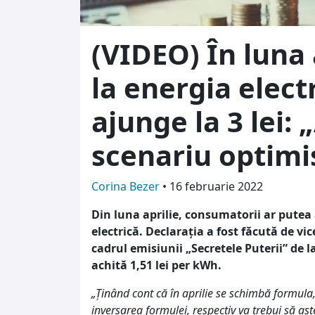
(VIDEO) În luna 
la energia elect
ajunge la 3 lei:
scenariu optimi
Corina Bezer
•
16 februarie 2022
Din luna aprilie, consumatorii ar putea 
electrică. Declarația a fost făcută de v
cadrul emisiunii „Secretele Puterii” de l
achită 1,51 lei per kWh.
„Ținând cont că în aprilie se schimbă formula,
inversarea formulei, respectiv va trebui să aș