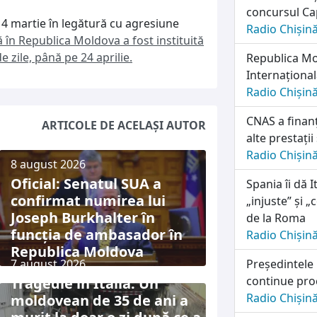
concursul Cap
 4 martie în legătură cu agresiune
Radio Chișin
 în Republica Moldova a fost instituită
 zile, până pe 24 aprilie.
Republica Mol
Internațională
Radio Chișin
CNAS a finanț
ARTICOLE DE ACELAȘI AUTOR
alte prestații
Radio Chișin
8 august 2026
Oficial: Senatul SUA a
Spania îi dă I
confirmat numirea lui
„injuste” și 
Joseph Burkhalter în
de la Roma
funcția de ambasador în
Radio Chișin
Republica Moldova
7 august 2026
Președintele
continue pro
Tragedie în Italia: Un
Radio Chișin
moldovean de 35 de ani a