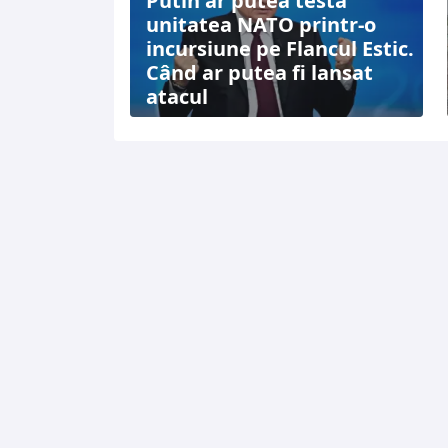
Putin ar putea testa
unitatea NATO printr-o
incursiune pe Flancul Estic.
Când ar putea fi lansat
atacul