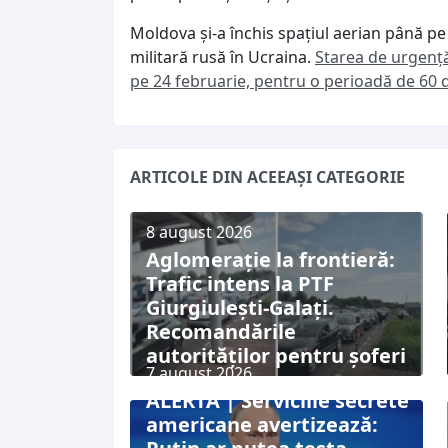
Moldova și-a închis spațiul aerian până pe
militară rusă în Ucraina.
Starea de urgență
pe 24 februarie, pentru o perioadă de 60 de
ARTICOLE DIN ACEEAȘI CATEGORIE
8 august 2026
Aglomerație la frontieră:
Trafic intens la PTF
Giurgiulești-Galați.
Recomandările
autorităților pentru șoferi
7 august 2026
ALERTĂ | Serviciile secrete
americane avertizează: