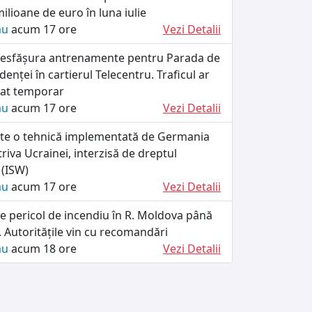
ilioane de euro în luna iulie
ău
acum 17 ore
Vezi Detalii
r desfășura antrenamente pentru Parada de
enței în cartierul Telecentru. Traficul ar
tat temporar
ău
acum 17 ore
Vezi Detalii
ște o tehnică implementată de Germania
riva Ucrainei, interzisă de dreptul
 (ISW)
ău
acum 17 ore
Vezi Detalii
e pericol de incendiu în R. Moldova până
 Autoritățile vin cu recomandări
ău
acum 18 ore
Vezi Detalii