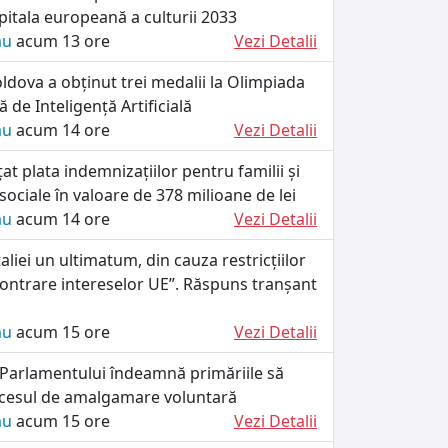
itala europeană a culturii 2033
ău
acum 13 ore
Vezi Detalii
dova a obținut trei medalii la Olimpiada
 de Inteligență Artificială
ău
acum 14 ore
Vezi Detalii
at plata indemnizațiilor pentru familii și
 sociale în valoare de 378 milioane de lei
ău
acum 14 ore
Vezi Detalii
taliei un ultimatum, din cauza restricțiilor
„contrare intereselor UE”. Răspuns tranșant
ău
acum 15 ore
Vezi Detalii
 Parlamentului îndeamnă primăriile să
cesul de amalgamare voluntară
ău
acum 15 ore
Vezi Detalii