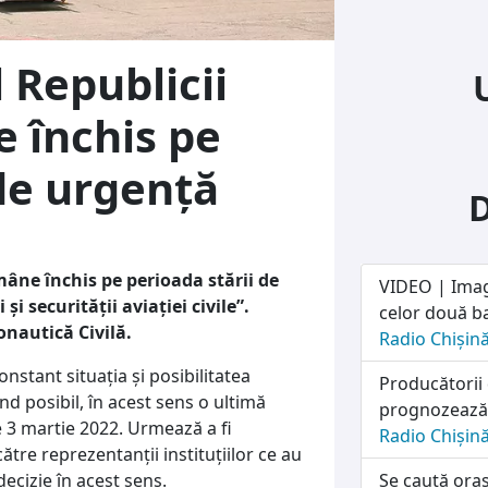
l Republicii
 închis pe
 de urgență
mâne închis pe perioada stării de
VIDEO | Imag
i securității aviației civile”.
celor două ba
onautică Civilă.
Radio Chișin
nstant situația și posibilitatea
Producătorii
nd posibil, în acest sens o ultimă
prognozează o
de 3 martie 2022. Urmează a fi
Radio Chișin
tre reprezentanții instituțiilor ce au
 decizie în acest sens.
Se caută oraș