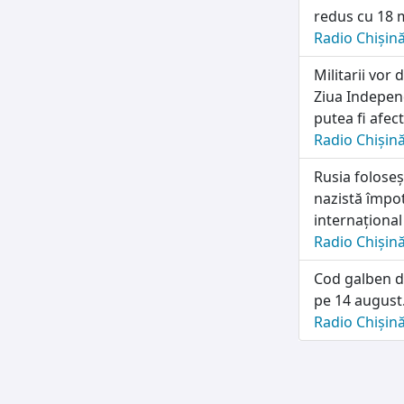
redus cu 18 m
Radio Chișin
Militarii vo
Ziua Independ
putea fi afec
Radio Chișin
Rusia folose
nazistă împot
internațional
Radio Chișin
Cod galben d
pe 14 august.
Radio Chișin