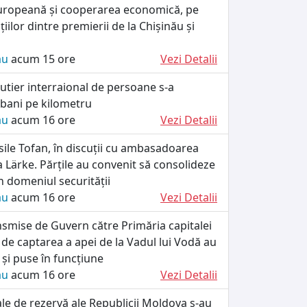
uropeană și cooperarea economică, pe
iilor dintre premierii de la Chișinău și
ău
acum 15 ore
Vezi Detalii
utier interraional de persoane s-a
 bani pe kilometru
ău
acum 16 ore
Vezi Detalii
ile Tofan, în discuții cu ambasadoarea
a Lärke. Părțile au convenit să consolideze
 domeniul securității
ău
acum 16 ore
Vezi Detalii
smise de Guvern către Primăria capitalei
 de captarea a apei de la Vadul lui Vodă au
e și puse în funcțiune
ău
acum 16 ore
Vezi Detalii
iale de rezervă ale Republicii Moldova s-au