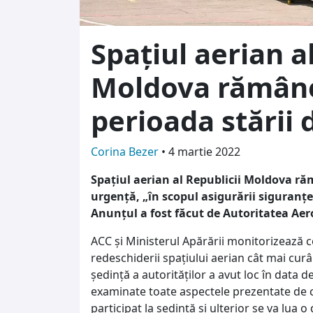
Spațiul aerian a
Moldova rămâne
perioada stării
Corina Bezer
•
4 martie 2022
Spațiul aerian al Republicii Moldova ră
urgență, „în scopul asigurării siguranței ș
Anunțul a fost făcut de Autoritatea Aer
ACC și Ministerul Apărării monitorizează co
redeschiderii spațiului aerian cât mai curâ
ședință a autorităților a avut loc în data 
examinate toate aspectele prezentate de că
participat la ședință și ulterior se va lua o