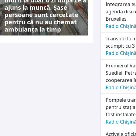
murit la doar o zi după ce a
Integrarea e
ajuns la muncă. Șase
agenda discuț
persoane sunt cercetate
Bruxelles
pentru că nu au chemat
Radio Chișin
ambulanța la timp
Transportul r
scumpit cu 3
Radio Chișin
Premierul Vas
Suediei, Petr
cooperarea în
Radio Chișin
Pompele tran
pentru stația
fost instalat
Radio Chișin
Activele ofic