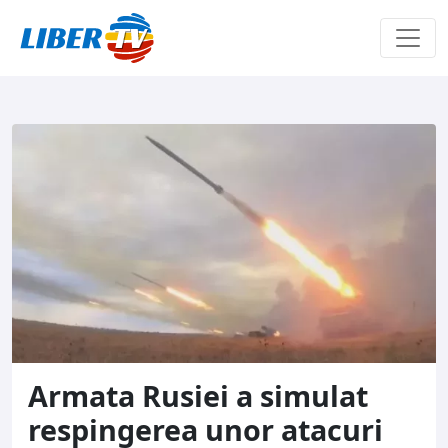
Sari la conținut
Armata Rusiei a simulat
respingerea unor atacuri