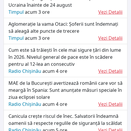
Ucraina înainte de 24 august
Timpul
acum 3 ore
Vezi Detalii
Aglomerație la vama Otaci: Șoferii sunt îndemnați
să aleagă alte puncte de trecere
Timpul
acum 3 ore
Vezi Detalii
Cum este să trăiești în cele mai sigure țări din lume
în 2026. Nivelul general de pace este în scădere
pentru al 12-lea an consecutiv
Radio Chișinău
acum 4 ore
Vezi Detalii
MAE de la București avertizează românii care vor să
meargă în Spania: Sunt anunțate măsuri speciale în
ziua eclipsei solare
Radio Chișinău
acum 4 ore
Vezi Detalii
Canicula crește riscul de înec. Salvatorii îndeamnă
oamenii să respecte regulile de siguranță la scăldat
Radio Chișinău
acum 5 ore
Vezi Detalii