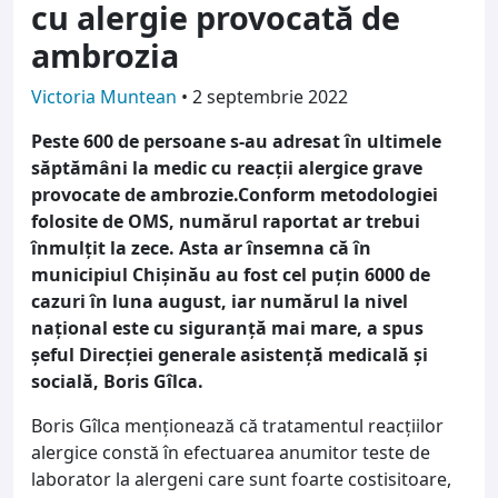
cu alergie provocată de
ambrozia
Victoria Muntean
•
2 septembrie 2022
Peste 600 de persoane s-au adresat în ultimele
săptămâni la medic cu reacții alergice grave
provocate de ambrozie.Conform metodologiei
folosite de OMS, numărul raportat ar trebui
înmulțit la zece. Asta ar însemna că în
municipiul Chișinău au fost cel puțin 6000 de
cazuri în luna august, iar numărul la nivel
național este cu siguranță mai mare, a spus
șeful Direcției generale asistență medicală și
socială, Boris Gîlca.
Boris Gîlca menționează că tratamentul reacțiilor
alergice constă în efectuarea anumitor teste de
laborator la alergeni care sunt foarte costisitoare,