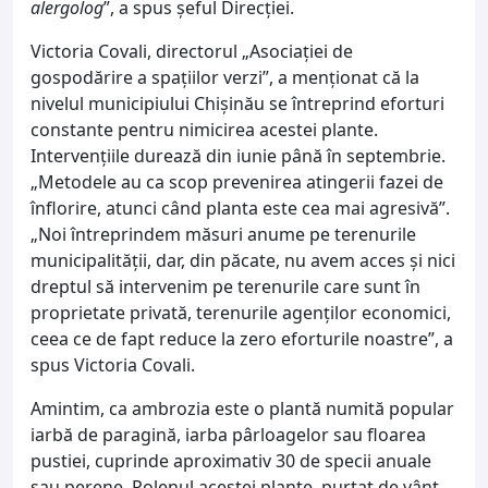
alergolog
”, a spus șeful Direcției.
Victoria Covali, directorul „Asociației de
gospodărire a spațiilor verzi”, a menționat că la
nivelul municipiului Chișinău se întreprind eforturi
constante pentru nimicirea acestei plante.
Intervențiile durează din iunie până în septembrie.
„Metodele au ca scop prevenirea atingerii fazei de
înflorire, atunci când planta este cea mai agresivă”.
„Noi întreprindem măsuri anume pe terenurile
municipalității, dar, din păcate, nu avem acces și nici
dreptul să intervenim pe terenurile care sunt în
proprietate privată, terenurile agenților economici,
ceea ce de fapt reduce la zero eforturile noastre”, a
spus Victoria Covali.
Amintim, ca ambrozia este o plantă numită popular
iarbă de paragină, iarba pârloagelor sau floarea
pustiei, cuprinde aproximativ 30 de specii anuale
sau perene. Polenul acestei plante, purtat de vânt,