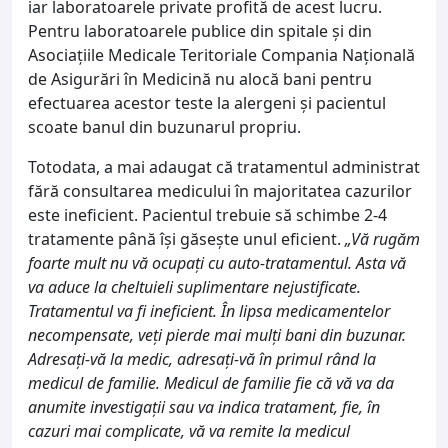
iar laboratoarele private profită de acest lucru.
Pentru laboratoarele publice din spitale și din
Asociațiile Medicale Teritoriale Compania Naţională
de Asigurări în Medicină nu alocă bani pentru
efectuarea acestor teste la alergeni și pacientul
scoate banul din buzunarul propriu.
Totodata, a mai adaugat că tratamentul administrat
fără consultarea medicului în majoritatea cazurilor
este ineficient. Pacientul trebuie să schimbe 2-4
tratamente până își găsește unul eficient.
„Vă rugăm
foarte mult nu vă ocupați cu auto-tratamentul. Asta vă
va aduce la cheltuieli suplimentare nejustificate.
Tratamentul va fi ineficient. În lipsa medicamentelor
necompensate, veți pierde mai mulți bani din buzunar.
Adresați-vă la medic, adresați-vă în primul rând la
medicul de familie. Medicul de familie fie că vă va da
anumite investigații sau va indica tratament, fie, în
cazuri mai complicate, vă va remite la medicul