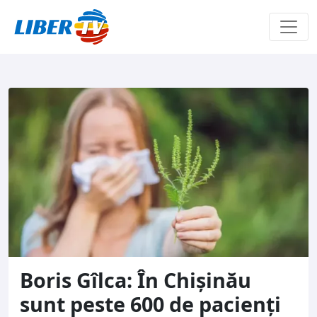
Sari la conținut
Boris Gîlca: În Chișinău
sunt peste 600 de pacienți