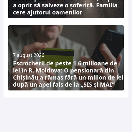
a oprit să salveze o șoferiță. Familia
cere ajutorul oamenilor
7 august 2026
Escrocherii de peste 1,6 milioane de
lei în R. Moldova: O pensionară din
Chișinău a rămas fără un milion de lei
după un apel fals de la „SIS și MAI”