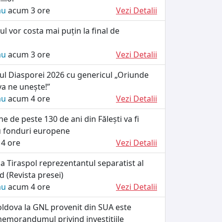
ău
acum 3 ore
Vezi Detalii
ul vor costa mai puțin la final de
ău
acum 3 ore
Vezi Detalii
ul Diasporei 2026 cu genericul „Oriunde
va ne unește!”
ău
acum 4 ore
Vezi Detalii
he de peste 130 de ani din Fălești va fi
u fonduri europene
4 ore
Vezi Detalii
a Tiraspol reprezentantul separatist al
d (Revista presei)
ău
acum 4 ore
Vezi Detalii
oldova la GNL provenit din SUA este
memorandumul privind investițiile