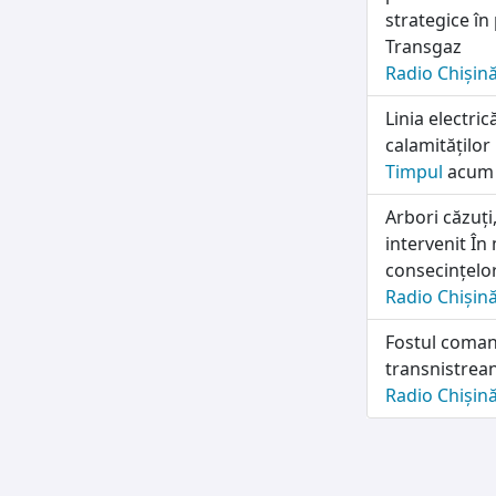
strategice î
Transgaz
Radio Chișin
Linia electri
calamităților
Timpul
acum 
Arbori căzuți
intervenit În
consecințelor
Radio Chișin
Fostul coman
transnistrean
Radio Chișin