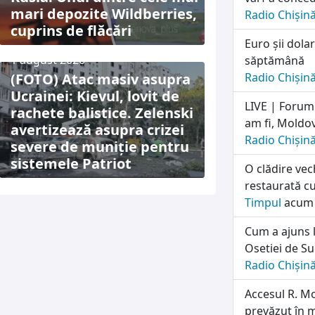
mari depozite Wildberries,
Radio Chișin
cuprins de flăcări
Euro șii dolar
1 august 2026
săptămână
(FOTO) Atac masiv asupra
Radio Chișin
Ucrainei: Kievul, lovit de
LIVE | Forum
rachete balistice. Zelenski
am fi, Moldo
avertizează asupra crizei
Radio Chișin
severe de muniție pentru
sistemele Patriot
O clădire vec
restaurată c
Timpul
acum 
Cum a ajuns l
Osetiei de Su
Radio Chișin
Accesul R. M
prevăzut în 