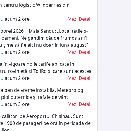
n centru logistic Wildberries din
ău
acum 2 ore
Vezi Detalii
orei 2026 | Maia Sandu: „Localitățile s-
 oameni. Ne gândim cât de frumos ar fi
lțime să fie aici nu doar în luna august”
ău
acum 2 ore
Vezi Detalii
 în vigoare noile tarife aplicate în
u rovinietă și TollRo și care sunt acestea
ău
acum 2 ore
Vezi Detalii
alben de vreme instabilă. Meteorologii
loi puternice și rafale de vânt
ău
acum 3 ore
Vezi Detalii
e călători pe Aeroportul Chișinău. Sunt
te 1900 de pasageri pe oră în perioada de
iilor