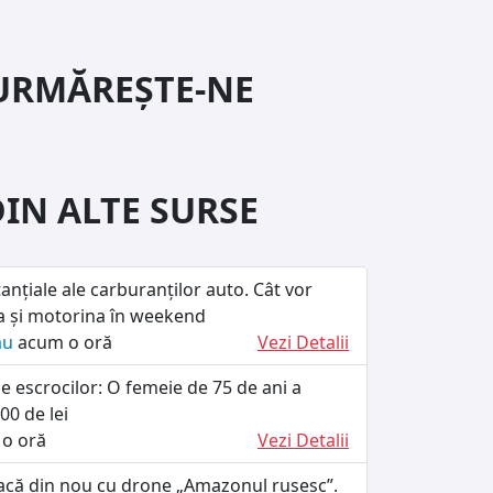
URMĂREȘTE-NE
DIN ALTE SURSE
tanțiale ale carburanților auto. Cât vor
a și motorina în weekend
ău
acum o oră
Vezi Detalii
le escrocilor: O femeie de 75 de ani a
00 de lei
o oră
Vezi Detalii
tacă din nou cu drone „Amazonul rusesc”.