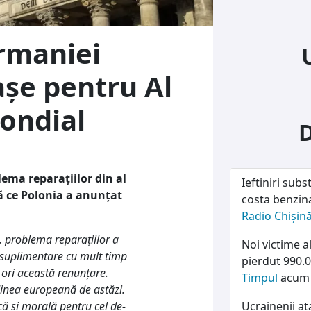
rmaniei
așe pentru Al
ondial
ema reparaţiilor din al
Ieftiniri subs
ă ce Polonia a anunţat
costa benzin
Radio Chișin
 problema reparaţiilor a
Noi victime a
i suplimentare cu mult timp
pierdut 990.0
 ori această renunţare.
Timpul
acum 
inea europeană de astăzi.
că şi morală pentru cel de-
Ucrainenii a