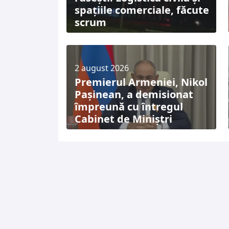
spațiile comerciale, făcute
scrum
2 august 2026
Premierul Armeniei, Nikol
Pașinean, a demisionat
împreună cu întregul
Cabinet de Miniștri