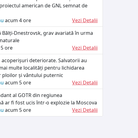
n proiectul american de GNL semnat de
ău
acum 4 ore
Vezi Detalii
că Bălți-Dnestrovsk, grav avariată în urma
 naturale
5 ore
Vezi Detalii
, acoperișuri deteriorate. Salvatorii au
 mai multe localități pentru lichidarea
 ploilor și vântului puternic
ău
acum 5 ore
Vezi Detalii
dant al GOTR din regiunea
ă ar fi fost ucis într-o explozie la Moscova
ău
acum 5 ore
Vezi Detalii