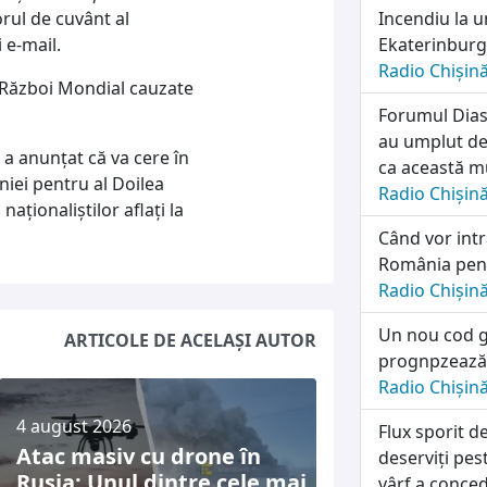
orul de cuvânt al
Incendiu la u
 e-mail.
Ekaterinburg
Radio Chișin
a Război Mondial cauzate
Forumul Diasp
au umplut de
 a anunţat că va cere în
ca această mu
iei pentru al Doilea
Radio Chișin
aţionaliştilor aflaţi la
Când vor intra
România pentr
Radio Chișin
Un nou cod g
ARTICOLE DE ACELAȘI AUTOR
prognpzează p
Radio Chișin
4 august 2026
Flux sporit d
Atac masiv cu drone în
deserviți pes
Rusia: Unul dintre cele mai
vârf a conced