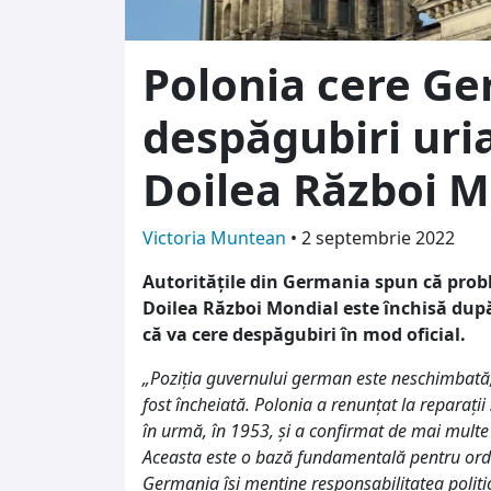
Polonia cere Ge
despăgubiri uri
Doilea Război M
Victoria Muntean
•
2 septembrie 2022
Autorităţile din Germania spun că probl
Doilea Război Mondial este închisă dup
că va cere despăgubiri în mod oficial.
„Poziţia guvernului german este neschimbată,
fost încheiată. Polonia a renunţat la reparaţi
în urmă, în 1953, şi a confirmat de mai multe
Aceasta este o bază fundamentală pentru ord
Germania îşi menţine responsabilitatea politi