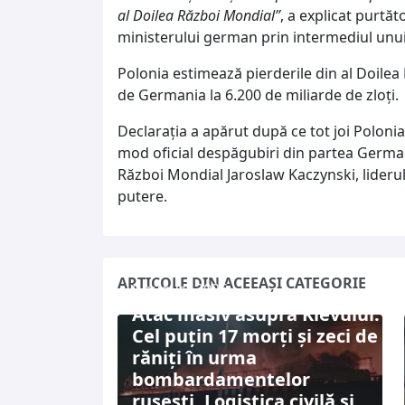
al Doilea Război Mondial”
, a explicat purtăt
ministerului german prin intermediul unui
Polonia estimează pierderile din al Doile
de Germania la 6.200 de miliarde de zloţi.
Declaraţia a apărut după ce tot joi Polonia
mod oficial despăgubiri din partea German
Război Mondial Jaroslaw Kaczynski, liderul n
putere.
ARTICOLE DIN ACEEAȘI CATEGORIE
5 august 2026
Atac masiv asupra Kievului:
Cel puțin 17 morți și zeci de
răniți în urma
bombardamentelor
rusești. Logistica civilă și