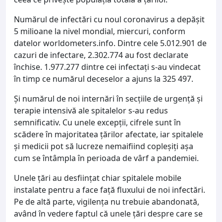
Numărul de infectări cu noul coronavirus a depășit
5 milioane la nivel mondial, miercuri, conform
datelor worldometers.info. Dintre cele 5.012.901 de
cazuri de infectare, 2.302.774 au fost declarate
închise. 1.977.277 dintre cei infectaţi s-au vindecat
în timp ce numărul deceselor a ajuns la 325 497.
Şi numărul de noi internări în secţiile de urgenţă şi
terapie intensivă ale spitalelor s-au redus
semnificativ. Cu unele excepţii, cifrele sunt în
scădere în majoritatea ţărilor afectate, iar spitalele
şi medicii pot să lucreze nemaifiind copleşiţi aşa
cum se întâmpla în perioada de vârf a pandemiei.
Unele ţări au desfiinţat chiar spitalele mobile
instalate pentru a face faţă fluxului de noi infectări.
Pe de altă parte, vigilenţa nu trebuie abandonată,
având în vedere faptul că unele ţări despre care se