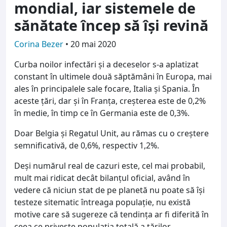
mondial, iar sistemele de
sănătate încep să își revină
Corina Bezer
•
20 mai 2020
Curba noilor infectări şi a deceselor s-a aplatizat
constant în ultimele două săptămâni în Europa, mai
ales în principalele sale focare, Italia şi Spania. În
aceste ţări, dar şi în Franţa, creşterea este de 0,2%
în medie, în timp ce în Germania este de 0,3%.
Doar Belgia şi Regatul Unit, au rămas cu o creştere
semnificativă, de 0,6%, respectiv 1,2%.
Deşi numărul real de cazuri este, cel mai probabil,
mult mai ridicat decât bilanţul oficial, având în
vedere că niciun stat de pe planetă nu poate să îşi
testeze sitematic întreaga populaţie, nu există
motive care să sugereze că tendinţa ar fi diferită în
ceea ce priveşte populaţia totală a ţărilor.