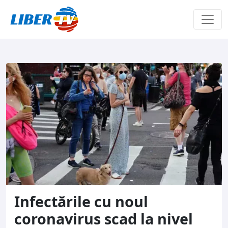
Sari la conținut
Infectările cu noul
coronavirus scad la nivel