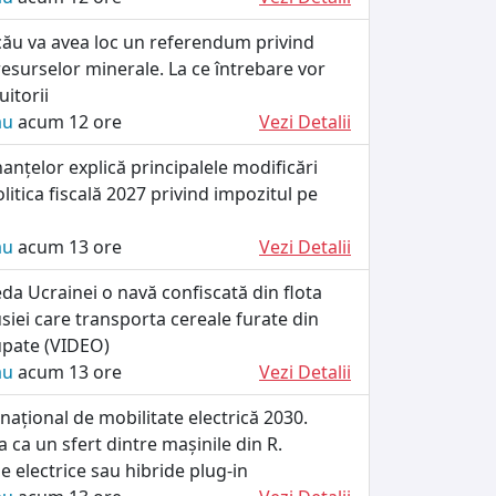
cău va avea loc un referendum privind
esurselor minerale. La ce întrebare vor
itorii
ău
acum 12 ore
Vezi Detalii
nanțelor explică principalele modificări
litica fiscală 2027 privind impozitul pe
ău
acum 13 ore
Vezi Detalii
da Ucrainei o navă confiscată din flota
iei care transporta cereale furate din
cupate (VIDEO)
ău
acum 13 ore
Vezi Detalii
ațional de mobilitate electrică 2030.
 ca un sfert dintre mașinile din R.
e electrice sau hibride plug-in