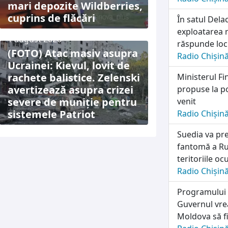
mari depozite Wildberries,
cuprins de flăcări
În satul Dela
exploatarea r
1 august 2026
răspunde locu
(FOTO) Atac masiv asupra
Radio Chișin
Ucrainei: Kievul, lovit de
rachete balistice. Zelenski
Ministerul Fi
avertizează asupra crizei
propuse la po
severe de muniție pentru
venit
sistemele Patriot
Radio Chișin
Suedia va pre
fantomă a Rus
teritoriile o
Radio Chișin
Programului n
Guvernul vrea
Moldova să fi