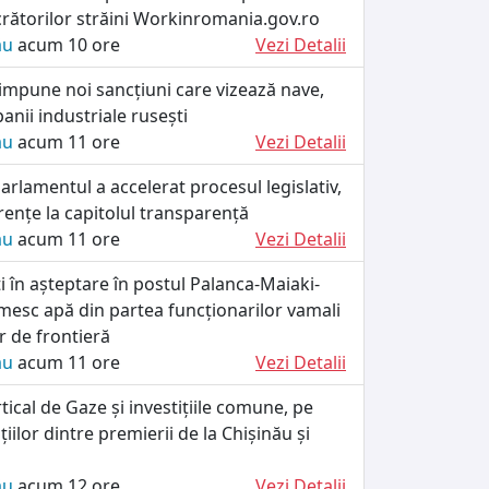
crătorilor străini Workinromania.gov.ro
ău
acum 10 ore
Vezi Detalii
impune noi sancțiuni care vizează nave,
anii industriale rusești
ău
acum 11 ore
Vezi Detalii
rlamentul a accelerat procesul legislativ,
rențe la capitolul transparență
ău
acum 11 ore
Vezi Detalii
ați în așteptare în postul Palanca-Maiaki-
esc apă din partea funcționarilor vamali
lor de frontieră
ău
acum 11 ore
Vezi Detalii
tical de Gaze și investițiile comune, pe
iilor dintre premierii de la Chișinău și
ău
acum 12 ore
Vezi Detalii