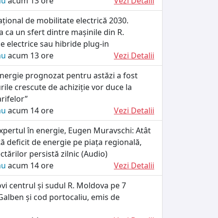
ău
acum 13 ore
Vezi Detalii
ional de mobilitate electrică 2030.
 ca un sfert dintre mașinile din R.
e electrice sau hibride plug-in
ău
acum 13 ore
Vezi Detalii
energie prognozat pentru astăzi a fost
rile crescute de achiziție vor duce la
arifelor”
ău
acum 14 ore
Vezi Detalii
xpertul în energie, Eugen Muravschi: Atât
tă deficit de energie pe piața regională,
tărilor persistă zilnic (Audio)
ău
acum 14 ore
Vezi Detalii
ovi centrul și sudul R. Moldova pe 7
alben și cod portocaliu, emis de