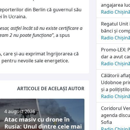
angajarea lu
eporterilor din Berlin că guvernul său
Radio Chișin
i în Ucraina.
Regatul Unit 
ar, astfel încât să nu existe certificare a
bănci și comp
tream 2 nu poate funcționa”
, a spus
Radio Chișin
Promo-LEX: Pa
 care și-au exprimat îngrijorarea că
dar a avut ca
pentru nevoile sale energetice.
Radio Chișin
Călătorii afl
Udobnoe prim
ARTICOLE DE ACELAȘI AUTOR
și a polițiști
Radio Chișin
Coridorul Ver
4 august 2026
agenda discuț
Atac masiv cu drone în
Sofia
Rusia: Unul dintre cele mai
Radio Chișin