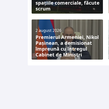
spațiile comerciale, făcute
scrum
2 august 2026
Premierul Armeniei, Nikol
Pașinean, a demisionat
împreună cu întregul
Cabinet de Miniștri