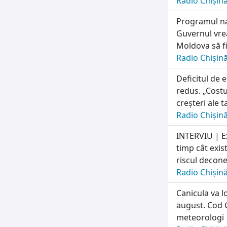
Radio Chișin
Programul naț
Guvernul vrea
Moldova să fi
Radio Chișin
Deficitul de 
redus. „Costu
creșteri ale t
Radio Chișin
INTERVIU | E
timp cât exis
riscul deconec
Radio Chișin
Canicula va l
august. Cod G
meteorologi