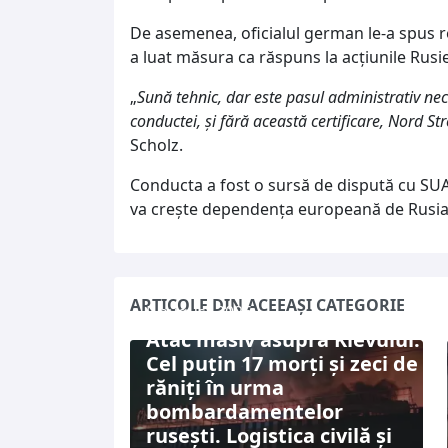
De asemenea, oficialul german le-a spus r
a luat măsura ca răspuns la acțiunile Rusie
„
Sună tehnic, dar este pasul administrativ neces
conductei, și fără această certificare, Nord S
Scholz.
Conducta a fost o sursă de dispută cu SUA,
va crește dependența europeană de Rusia 
ARTICOLE DIN ACEEAȘI CATEGORIE
5 august 2026
Atac masiv asupra Kievului:
Cel puțin 17 morți și zeci de
răniți în urma
bombardamentelor
rusești. Logistica civilă și