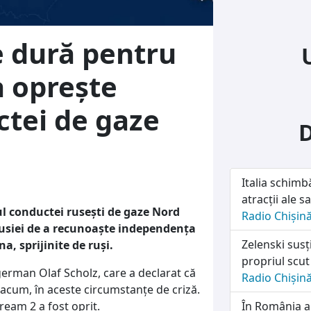
 dură pentru
 oprește
ctei de gaze
Italia schimb
atracții ale sa
l conductei rusești de gaze Nord
Radio Chișin
Rusiei de a recunoaște independența
Zelenski susț
a, sprijinite de ruși.
propriul scut
 german Olaf Scholz, care a declarat că
Radio Chișin
acum, în aceste circumstanțe de criză.
ream 2 a fost oprit.
În România a