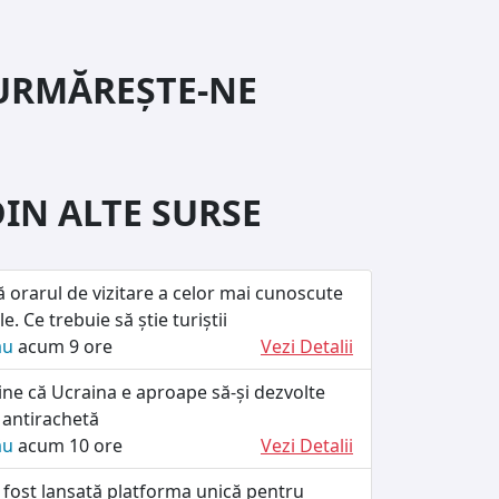
URMĂREȘTE-NE
DIN ALTE SURSE
ă orarul de vizitare a celor mai cunoscute
le. Ce trebuie să știe turiștii
ău
acum 9 ore
Vezi Detalii
ine că Ucraina e aproape să-și dezvolte
 antirachetă
ău
acum 10 ore
Vezi Detalii
 fost lansată platforma unică pentru