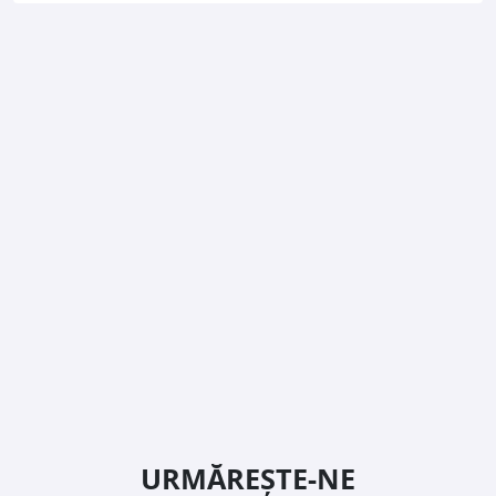
URMĂREȘTE-NE