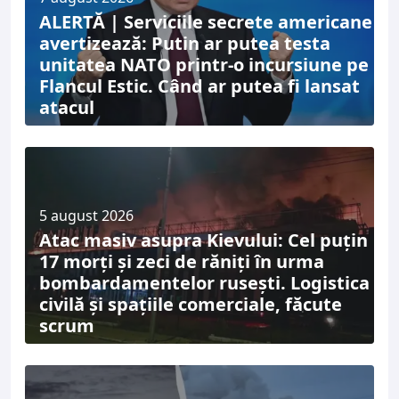
ALERTĂ | Serviciile secrete americane
avertizează: Putin ar putea testa
unitatea NATO printr-o incursiune pe
Flancul Estic. Când ar putea fi lansat
atacul
5 august 2026
Atac masiv asupra Kievului: Cel puțin
17 morți și zeci de răniți în urma
bombardamentelor rusești. Logistica
civilă și spațiile comerciale, făcute
scrum