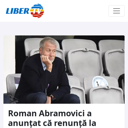
Sari la conținut
Roman Abramovici a
anunțat că renunță la