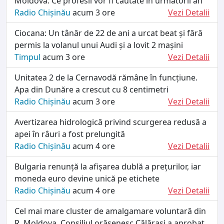
Moldova. Ce profesii vor fi căutate în următorii an
Radio Chișinău
acum 3 ore
Vezi Detalii
Ciocana: Un tânăr de 22 de ani a urcat beat și fără
permis la volanul unui Audi și a lovit 2 mașini
Timpul
acum 3 ore
Vezi Detalii
Unitatea 2 de la Cernavodă rămâne în funcțiune.
Apa din Dunăre a crescut cu 8 centimetri
Radio Chișinău
acum 3 ore
Vezi Detalii
Avertizarea hidrologică privind scurgerea redusă a
apei în râuri a fost prelungită
Radio Chișinău
acum 4 ore
Vezi Detalii
Bulgaria renunță la afișarea dublă a prețurilor, iar
moneda euro devine unică pe etichete
Radio Chișinău
acum 4 ore
Vezi Detalii
Cel mai mare cluster de amalgamare voluntară din
R. Moldova. Consiliul orășenesc Călărași a aprobat