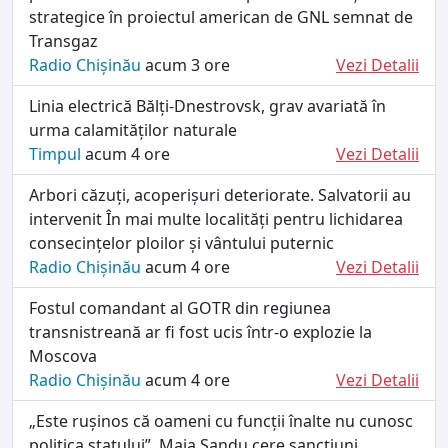
strategice în proiectul american de GNL semnat de
Transgaz
Radio Chișinău
acum 3 ore
Vezi Detalii
Linia electrică Bălți-Dnestrovsk, grav avariată în
urma calamităților naturale
Timpul
acum 4 ore
Vezi Detalii
Arbori căzuți, acoperișuri deteriorate. Salvatorii au
intervenit În mai multe localități pentru lichidarea
consecințelor ploilor și vântului puternic
Radio Chișinău
acum 4 ore
Vezi Detalii
Fostul comandant al GOTR din regiunea
transnistreană ar fi fost ucis într-o explozie la
Moscova
Radio Chișinău
acum 4 ore
Vezi Detalii
„Este rușinos că oameni cu funcții înalte nu cunosc
politica statului”. Maia Sandu cere sancțiuni