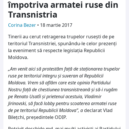
împotriva armatei ruse din
Transnistria
Corina Bezer
•
18 martie 2017
Tinerii au cerut retragerea trupelor rusești de pe
teritoriul Transnistriei, spunându-le celor prezenți
la eveniment să respecte legislația Republicii
Moldova.
„Am venit aici să protestăm față de staționarea trupelor
ruse pe teritoriul integru și suveran al Republicii
Moldova. Vrem să aflăm care este opinia Partidului
Nostru față de chestiunea transnistreană și să-i rugăm
pe Renato Usatîi și prietenul acestuia, Vladimir
Jirinovski, să facă lobby pentru scoaterea armatei ruse
de pe teritoriul Republicii Moldova”, a
declarat Vlad
Bilețchi, președintele ODIP.
Potrivit deschide.md, mai mulți activiști ai Partidului