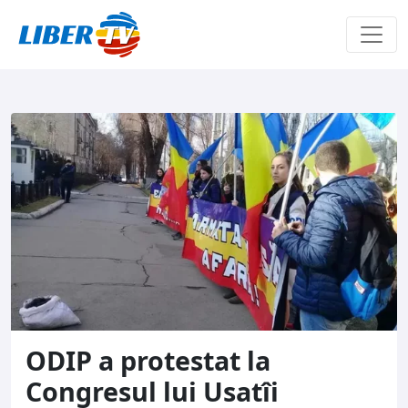
Sari la conținut
ODIP a protestat la
Congresul lui Usatîi