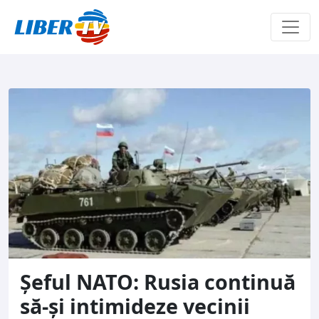
Sari la conținut
Şeful NATO: Rusia continuă
să-și intimideze vecinii