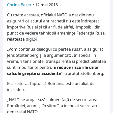
Corina Bezer
•
12 mai 2016
Cu toate acestea, oficialul NATO a dat din nou
asigurări că scutul antirachetă nu este îndreptat
împotriva Rusiei și că ar fi, de altfel, imposibil din
punct de vedere tehnic să amenințe Federația Rusă,
relatează
digi24.
„Vom continua dialogul cu partea rusă”, a asigurat
Jens Stoltenberg şi a argumentat: „În special în
vremuri tensionate, transparența și predictibilitatea
sunt importante pentru
a reduce riscurile unor
calcule greșite și accidente”
, a arătat Stoltenberg.
El a reiterat faptul că România este un aliat de
încredere.
„NATO se angajează solmen față de securitatea
României, acum și în viitor”, a încheiat secretarul
general al NATO.