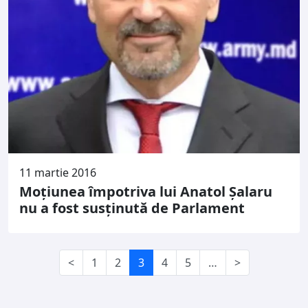
11 martie 2016
Moţiunea împotriva lui Anatol Şalaru
nu a fost susţinută de Parlament
<
1
2
3
4
5
…
>