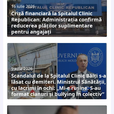
15 iulie 2026
Criză financiară la Spitalul Clinic
Republican: Administrația confirmă
reducerea plăților suplimentare
pentru angajați
9 iulie 2026
Scandalul de la Spitalul Clinic Bălți s-a
lăsat cu demiteri. Ministrul Sănătății,
cu lacrimi în ochi: „Mi-e rușine. S-au
format clanuri și bullying în colectiv”