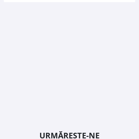
URMĂREȘTE-NE