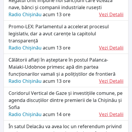
Regatul Unit impune noi sancțiuni care vizează
nave, bănci și companii industriale rusești
Radio Chișinău
acum 13 ore
Vezi Detalii
Promo-LEX: Parlamentul a accelerat procesul
legislativ, dar a avut carențe la capitolul
transparență
Radio Chișinău
acum 13 ore
Vezi Detalii
Călătorii aflați în așteptare în postul Palanca-
Maiaki-Udobnoe primesc apă din partea
funcționarilor vamali și a polițiștilor de frontieră
Radio Chișinău
acum 13 ore
Vezi Detalii
Coridorul Vertical de Gaze și investițiile comune, pe
agenda discuțiilor dintre premierii de la Chișinău și
Sofia
Radio Chișinău
acum 14 ore
Vezi Detalii
În satul Delacău va avea loc un referendum privind