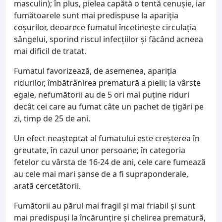
masculin); în plus, pielea capătă o tentă cenuşie, iar
fumătoarele sunt mai predispuse la apariţia
coşurilor, deoarece fumatul încetineşte circulaţia
sângelui, sporind riscul infecţiilor şi făcând acneea
mai dificil de tratat.
Fumatul favorizează, de asemenea, apariţia
ridurilor, îmbătrânirea prematură a pielii; la vârste
egale, nefumătorii au de 5 ori mai puţine riduri
decât cei care au fumat câte un pachet de ţigări pe
zi, timp de 25 de ani.
Un efect neaşteptat al fumatului este creşterea în
greutate, în cazul unor persoane; în categoria
fetelor cu vârsta de 16-24 de ani, cele care fumează
au cele mai mari şanse de a fi supraponderale,
arată cercetătorii.
Fumătorii au părul mai fragil şi mai friabil şi sunt
mai predispuşi la încărunţire şi chelirea prematură,