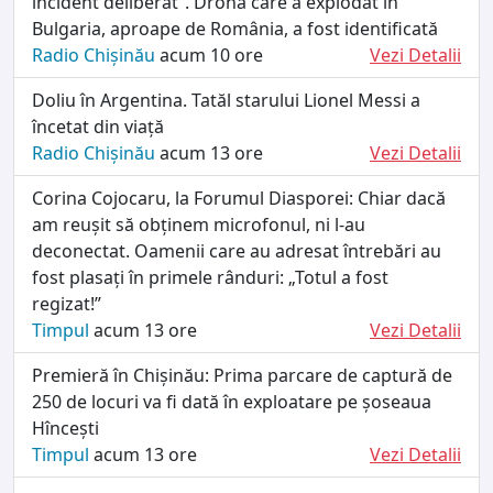
incident deliberat”. Drona care a explodat în
Bulgaria, aproape de România, a fost identificată
Radio Chișinău
acum 10 ore
Vezi Detalii
Doliu în Argentina. Tatăl starului Lionel Messi a
încetat din viață
Radio Chișinău
acum 13 ore
Vezi Detalii
Corina Cojocaru, la Forumul Diasporei: Chiar dacă
am reușit să obținem microfonul, ni l-au
deconectat. Oamenii care au adresat întrebări au
fost plasați în primele rânduri: „Totul a fost
regizat!”
Timpul
acum 13 ore
Vezi Detalii
Premieră în Chișinău: Prima parcare de captură de
250 de locuri va fi dată în exploatare pe șoseaua
Hîncești
Timpul
acum 13 ore
Vezi Detalii