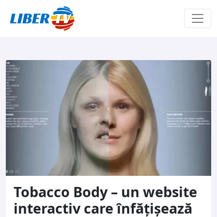
Sari la conținut
Tobacco Body – un website
interactiv care înfățișează