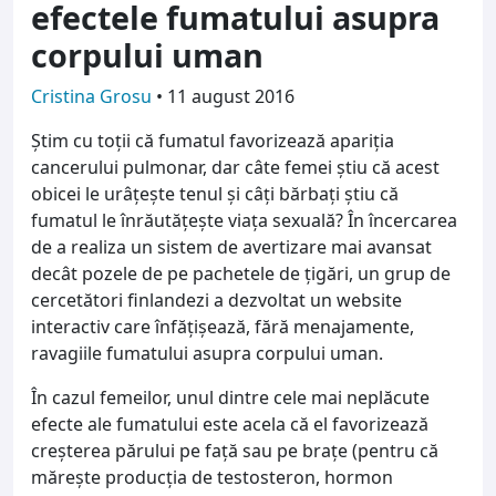
efectele fumatului asupra
corpului uman
Cristina Grosu
•
11 august 2016
Ştim cu toţii că fumatul favorizează apariţia
cancerului pulmonar, dar câte femei ştiu că acest
obicei le urâţeşte tenul şi câţi bărbaţi ştiu că
fumatul le înrăutăţeşte viaţa sexuală? În încercarea
de a realiza un sistem de avertizare mai avansat
decât pozele de pe pachetele de ţigări, un grup de
cercetători finlandezi a dezvoltat un website
interactiv care înfăţişează, fără menajamente,
ravagiile fumatului asupra corpului uman.
În cazul femeilor, unul dintre cele mai neplăcute
efecte ale fumatului este acela că el favorizează
creşterea părului pe faţă sau pe braţe (pentru că
măreşte producţia de testosteron, hormon