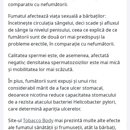
comparativ cu nefumătorii.
Fumatul afectează viaţa sexuală a bărbaţilor:
încetineşte circulaţia sângelui, deci scade şi afluxul
de sânge la nivelul penisului, ceea ce explică de ce
fumătorii sunt de două ori mai predispuşi la
probleme erectile, în comparaţie cu nefumătorii.
Calitatea spermei este, de asemenea, afectată
negativ; densitatea spermatozoizilor este mai mică
şi mobilitatea lor mai scăzută.
În plus, fumătorii sunt expuşi şi unui risc
considerabil mărit de a face ulcer stomacal,
deoarece nicotina reduce capacitatea stomacului
de a rezista atacului bacteriei Helicobacter pylori,
care determină apariţia ulcerelor.
Site-ul
Tobacco Body
mai prezintă multe alte efecte
ale fumatul sănătăţii şi frumuseţii, atât la bărbaţi,