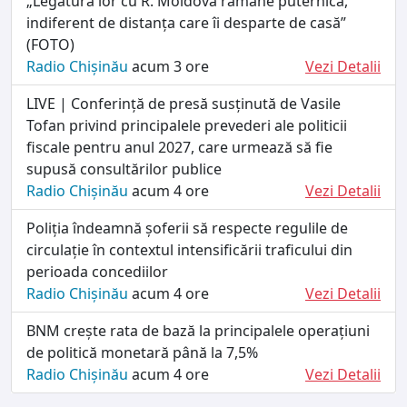
„Legătura lor cu R. Moldova rămâne puternică,
indiferent de distanța care îi desparte de casă”
(FOTO)
Radio Chișinău
acum 3 ore
Vezi Detalii
LIVE | Conferință de presă susținută de Vasile
Tofan privind principalele prevederi ale politicii
fiscale pentru anul 2027, care urmează să fie
supusă consultărilor publice
Radio Chișinău
acum 4 ore
Vezi Detalii
Poliția îndeamnă șoferii să respecte regulile de
circulație în contextul intensificării traficului din
perioada concediilor
Radio Chișinău
acum 4 ore
Vezi Detalii
BNM crește rata de bază la principalele operațiuni
de politică monetară până la 7,5%
Radio Chișinău
acum 4 ore
Vezi Detalii