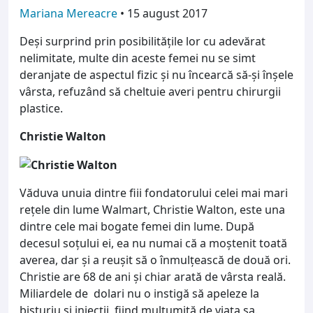
Mariana Mereacre
•
15 august 2017
Deși surprind prin posibilitățile lor cu adevărat
nelimitate, multe din aceste femei nu se simt
deranjate de aspectul fizic și nu încearcă să-și înșele
vârsta, refuzând să cheltuie averi pentru chirurgii
plastice.
Christie Walton
Văduva unuia dintre fiii fondatorului celei mai mari
rețele din lume Walmart, Christie Walton, este una
dintre cele mai bogate femei din lume. După
decesul soțului ei, ea nu numai că a moștenit toată
averea, dar și a reușit să o înmulțească de două ori.
Christie are 68 de ani și chiar arată de vârsta reală.
Miliardele de dolari nu o instigă să apeleze la
bisturiu și injecții, fiind mulțumită de viața sa.