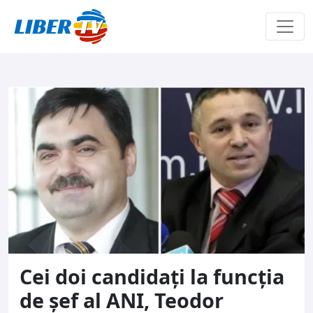
Sari la conținut
Cei doi candidați la funcția
de șef al ANI, Teodor