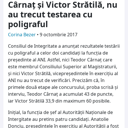
Cârnaț și Victor Strătilă, nu
au trecut testarea cu
poligraful
Corina Bezer
•
9 octombrie 2017
Consiliul de Integritate a anunțat rezultatele testării
cu poligraful a celor doi candidați la funcția de
președinte al ANI. Astfel, nici Teodor Cârnaț care
este membrul Consiliului Superior al Magistraturii,
și nici Victor Strătilă, vicepreședintele în exercițiu al
ANI nu au trecut de verificări. Precizăm că, în
primele două etape ale concursului, proba scrisă și
interviu, Teodor Cârnaț a acumulat 43 de puncte,
iar Victor Strătilă 33,9 din maximum 60 posibile.
Inițial, la funcția de șef al Autorității Naționale de
Intergitate au pretins patru candidați. Anatolie
Donciu, președintele în exercițiu al Autorității a fost