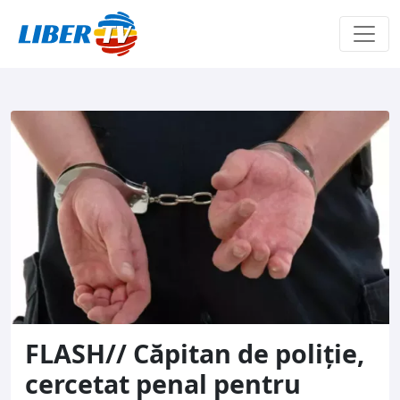
Sari la conținut
FLASH// Căpitan de poliţie,
cercetat penal pentru