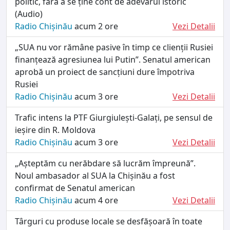
politic, fără a se ține cont de adevărul istoric
(Audio)
Radio Chișinău
acum 2 ore
Vezi Detalii
„SUA nu vor rămâne pasive în timp ce clienții Rusiei
finanțează agresiunea lui Putin”. Senatul american
aprobă un proiect de sancțiuni dure împotriva
Rusiei
Radio Chișinău
acum 3 ore
Vezi Detalii
Trafic intens la PTF Giurgiulești-Galați, pe sensul de
ieșire din R. Moldova
Radio Chișinău
acum 3 ore
Vezi Detalii
„Așteptăm cu nerăbdare să lucrăm împreună”.
Noul ambasador al SUA la Chișinău a fost
confirmat de Senatul american
Radio Chișinău
acum 4 ore
Vezi Detalii
Târguri cu produse locale se desfășoară în toate