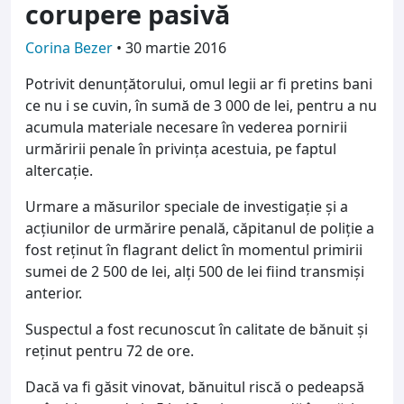
corupere pasivă
Corina Bezer
•
30 martie 2016
Potrivit denunţătorului, omul legii ar fi pretins bani
ce nu i se cuvin, în sumă de 3 000 de lei, pentru a nu
acumula materiale necesare în vederea pornirii
urmăririi penale în privinţa acestuia, pe faptul
altercaţie.
Urmare a măsurilor speciale de investigaţie şi a
acţiunilor de urmărire penală, căpitanul de poliţie a
fost reţinut
în flagrant delict în momentul primirii
sumei de 2 500 de lei, alţi 500 de lei fiind transmişi
anterior.
Suspectul a fost recunoscut în calitate de bănuit şi
reţinut pentru 72 de ore.
Dacă va fi găsit vinovat, bănuitul riscă o pedeapsă