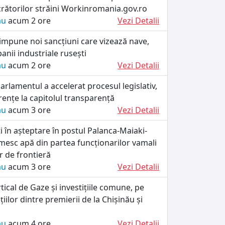
crătorilor străini Workinromania.gov.ro
ău
acum 2 ore
Vezi Detalii
impune noi sancțiuni care vizează nave,
anii industriale rusești
ău
acum 2 ore
Vezi Detalii
rlamentul a accelerat procesul legislativ,
rențe la capitolul transparență
ău
acum 3 ore
Vezi Detalii
ați în așteptare în postul Palanca-Maiaki-
esc apă din partea funcționarilor vamali
lor de frontieră
ău
acum 3 ore
Vezi Detalii
tical de Gaze și investițiile comune, pe
iilor dintre premierii de la Chișinău și
ău
acum 4 ore
Vezi Detalii