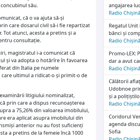
i concubinul său.
angajarea lu
Radio Chișin
comunicat, că o va ajuta să-şi
n care dosarul civil să-i fie repartizat
Regatul Unit 
r. Tot atunci, acesta a pretins şi a
bănci și comp
ntru consultaţie.
Radio Chișin
niri, magistratul i-a comunicat că
Promo-LEX: Pa
l şi va adopta o hotărîre în favoarea
dar a avut ca
sferat din Italia pe numele
Radio Chișin
care ultimul a ridicat-o şi primit-o de
Călătorii afl
Udobnoe prim
examinării litigiului nominalizat,
și a polițiști
că prin care a dispus recunoaşterea
Radio Chișin
upra a 75,26% din valoarea imobilului,
Coridorul Ver
re era aplicat asupra imobilului din
agenda discuț
ansmişi anterior nu au fost suficienţi
Sofia
sta a pretins de la femeie încă 1000
Radio Chișin