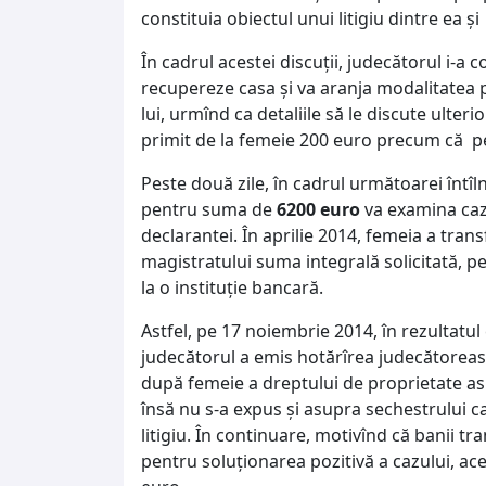
constituia obiectul unui litigiu dintre ea ş
În cadrul acestei discuţii, judecătorul i-a 
recupereze casa şi va aranja modalitatea pri
lui, urmînd ca detaliile să le discute ulterio
primit de la femeie 200 euro precum că pe
Peste două zile, în cadrul următoarei întîl
pentru suma de
6200 euro
va examina cazu
declarantei. În aprilie 2014, femeia a tran
magistratului suma integrală solicitată, pe 
la o instituţie bancară.
Astfel, pe 17 noiembrie 2014, în rezultatul 
judecătorul a emis hotărîrea judecătoreas
după femeie a dreptului de proprietate as
însă nu s-a expus şi asupra sechestrului ca
litigiu. În continuare, motivînd că banii tr
pentru soluţionarea pozitivă a cazului, ace