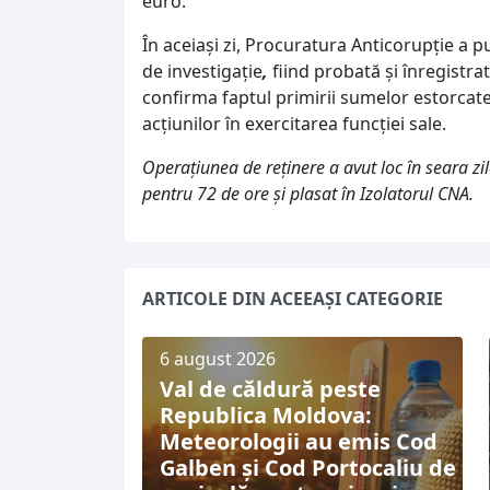
euro.
În aceiaşi zi, Procuratura Anticorupţie a 
de investigaţie
,
fiind probată şi înregistra
confirma faptul primirii sumelor estorcate 
acţiunilor în exercitarea funcţiei sale.
Operaţiunea de reţinere a avut loc în seara zile
pentru 72 de ore şi plasat în Izolatorul CNA.
ARTICOLE DIN ACEEAȘI CATEGORIE
6 august 2026
Val de căldură peste
Republica Moldova:
Meteorologii au emis Cod
Galben și Cod Portocaliu de