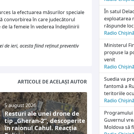
În satul Dela
purces la efectuarea măsurilor speciale
exploatarea r
tă convorbirea în care judecătorul
răspunde locu
de la femeie în vederea îndeplinirii
Radio Chișin
Ministerul Fi
i de ieri, acesta fiind reţinut preventiv
propuse la po
venit
Radio Chișin
Suedia va pre
ARTICOLE DE ACELAȘI AUTOR
fantomă a Rus
teritoriile o
Radio Chișin
5 august 2026
Resturi ale unei drone de
Programului n
tip „Gheran-2”, descoperite
Guvernul vrea
în raionul Cahul. Reacția
Moldova să fi