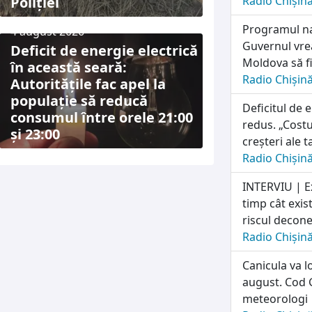
Poliției
Radio Chișin
Programul naț
4 august 2026
Guvernul vrea
Deficit de energie electrică
Moldova să fi
în această seară:
Radio Chișin
Autoritățile fac apel la
populație să reducă
Deficitul de 
consumul între orele 21:00
redus. „Costu
și 23:00
creșteri ale t
Radio Chișin
INTERVIU | E
timp cât exis
riscul deconec
Radio Chișin
Canicula va l
august. Cod G
meteorologi