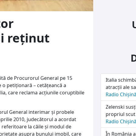
tor
i reţinut
ită de Procurorul General pe 15
Italia schimb
e o petiţionară – cetăţeancă a
atracții ale sa
alia, care reclama acţiunile coruptibile
Radio Chișin
Zelenski susț
orul General interimar şi probele
propriul scut
aprilie 2010, judecătorul a acordat
Radio Chișin
ă
referitoare la căile şi modul de
prietate asupra bunului imobil, care
În România a