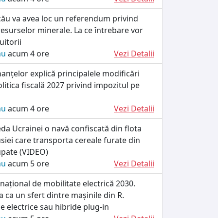
cău va avea loc un referendum privind
esurselor minerale. La ce întrebare vor
itorii
ău
acum 4 ore
Vezi Detalii
nanțelor explică principalele modificări
litica fiscală 2027 privind impozitul pe
ău
acum 4 ore
Vezi Detalii
da Ucrainei o navă confiscată din flota
iei care transporta cereale furate din
cupate (VIDEO)
ău
acum 5 ore
Vezi Detalii
ațional de mobilitate electrică 2030.
 ca un sfert dintre mașinile din R.
e electrice sau hibride plug-in