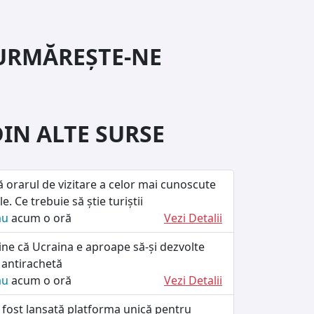
URMĂREȘTE-NE
DIN ALTE SURSE
ă orarul de vizitare a celor mai cunoscute
le. Ce trebuie să știe turiștii
ău
acum o oră
Vezi Detalii
ine că Ucraina e aproape să-și dezvolte
 antirachetă
ău
acum o oră
Vezi Detalii
 fost lansată platforma unică pentru