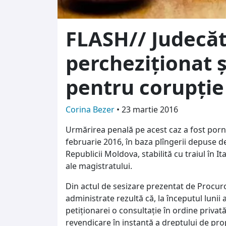
FLASH// Judecă
percheziţionat ş
pentru corupţie
Corina Bezer
•
23 martie 2016
Urmărirea penală pe acest caz a fost porn
februarie 2016, în baza plîngerii depuse d
Republicii Moldova, stabilită cu traiul în It
ale magistratului.
Din actul de sesizare prezentat de Procur
administrate rezultă că, la începutul lunii 
petiţionarei o consultaţie în ordine privat
revendicare în instanţă a dreptului de pro