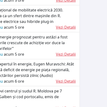
ău
acum 5 ore
Vezi Detalii
ional de mobilitate electrică 2030.
 ca un sfert dintre mașinile din R.
e electrice sau hibride plug-in
ău
acum 5 ore
Vezi Detalii
energie prognozat pentru astăzi a fost
rile crescute de achiziție vor duce la
arifelor”
ău
acum 5 ore
Vezi Detalii
xpertul în energie, Eugen Muravschi: Atât
tă deficit de energie pe piața regională,
tărilor persistă zilnic (Audio)
ău
acum 6 ore
Vezi Detalii
ovi centrul și sudul R. Moldova pe 7
alben și cod portocaliu, emis de