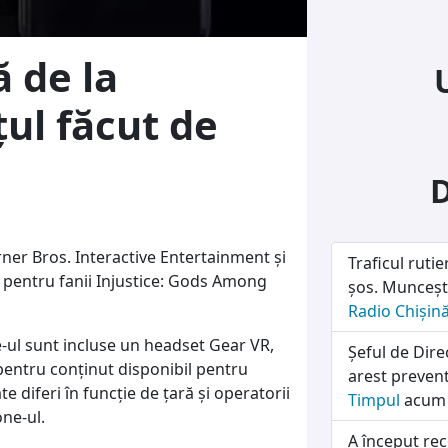
 de la
ul făcut de
ner Bros. Interactive Entertainment şi
Traficul ruti
e pentru fanii Injustice: Gods Among
șos. Munceșt
Radio Chișin
e-ul sunt incluse un headset Gear VR,
Șeful de Dire
 pentru conţinut disponibil pentru
arest prevent
e diferi în funcţie de ţară şi operatorii
Timpul
acum 
one-ul.
A început rec