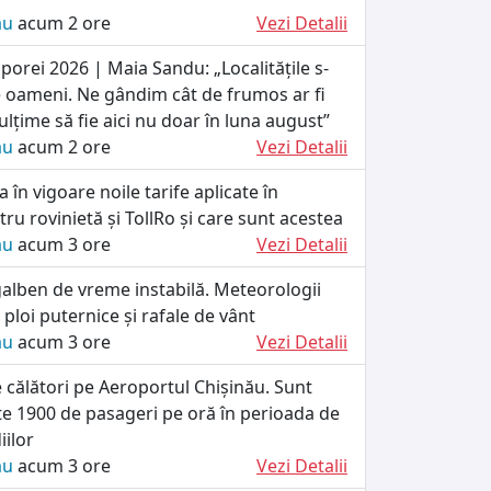
ău
acum 2 ore
Vezi Detalii
orei 2026 | Maia Sandu: „Localitățile s-
 oameni. Ne gândim cât de frumos ar fi
lțime să fie aici nu doar în luna august”
ău
acum 2 ore
Vezi Detalii
 în vigoare noile tarife aplicate în
u rovinietă și TollRo și care sunt acestea
ău
acum 3 ore
Vezi Detalii
alben de vreme instabilă. Meteorologii
loi puternice și rafale de vânt
ău
acum 3 ore
Vezi Detalii
e călători pe Aeroportul Chișinău. Sunt
te 1900 de pasageri pe oră în perioada de
iilor
ău
acum 3 ore
Vezi Detalii