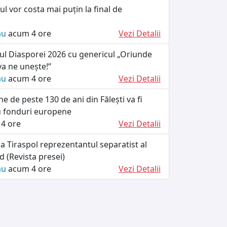
ul vor costa mai puțin la final de
ău
acum 4 ore
Vezi Detalii
ul Diasporei 2026 cu genericul „Oriunde
va ne unește!”
ău
acum 4 ore
Vezi Detalii
he de peste 130 de ani din Fălești va fi
u fonduri europene
4 ore
Vezi Detalii
a Tiraspol reprezentantul separatist al
d (Revista presei)
ău
acum 4 ore
Vezi Detalii