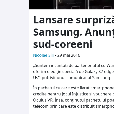
Lansare surpriză
Samsung. Anunț
sud-coreeni
Nicolae Sîli
•
29 mai 2016
„Suntem încântaţi de parteneriatul cu War
oferim o ediţie specială de Galaxy S7 edg
Us”, potrivit unui comunicat al Samsung.
În pachetul cu care este livrat smartphon
credite pentru jocul Injustice şi vouchere
Oculus VR. Însă, conţinutul pachetului poat
telecom prin care este distribuit smartph