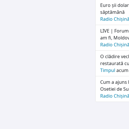
Euro șii dolar
săptămână
Radio Chișin
LIVE | Forum
am fi, Moldo
Radio Chișin
O clădire vec
restaurată c
Timpul
acum 
Cum a ajuns l
Osetiei de Su
Radio Chișin