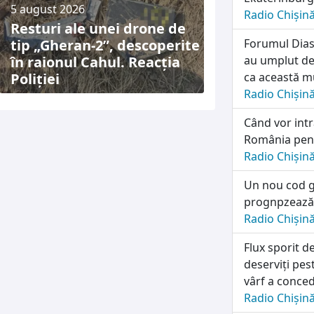
5 august 2026
Radio Chișin
Resturi ale unei drone de
tip „Gheran-2”, descoperite
Forumul Diasp
în raionul Cahul. Reacția
au umplut de
Poliției
ca această mu
Radio Chișin
Când vor intra
România pentr
Radio Chișin
Un nou cod g
prognpzează p
Radio Chișin
Flux sporit d
deserviți pes
vârf a conced
Radio Chișin