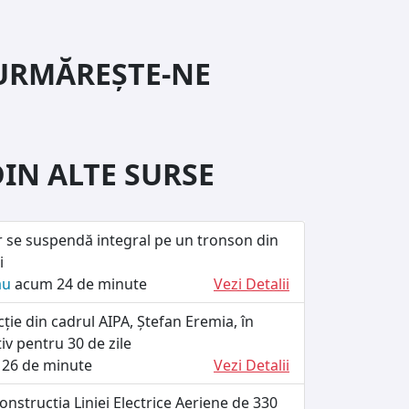
URMĂREȘTE-NE
DIN ALTE SURSE
er se suspendă integral pe un tronson din
i
ău
acum 24 de minute
Vezi Detalii
cție din cadrul AIPA, Ștefan Eremia, în
iv pentru 30 de zile
26 de minute
Vezi Detalii
onstrucția Liniei Electrice Aeriene de 330