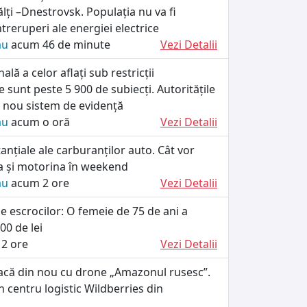
ălți –Dnestrovsk. Populația nu va fi
ntreruperi ale energiei electrice
ău
acum 46 de minute
Vezi Detalii
nală a celor aflați sub restricții
e sunt peste 5 900 de subiecți. Autoritățile
 nou sistem de evidență
ău
acum o oră
Vezi Detalii
tanțiale ale carburanților auto. Cât vor
a și motorina în weekend
ău
acum 2 ore
Vezi Detalii
le escrocilor: O femeie de 75 de ani a
00 de lei
2 ore
Vezi Detalii
tacă din nou cu drone „Amazonul rusesc”.
n centru logistic Wildberries din