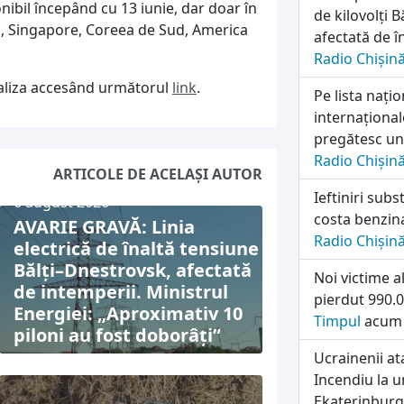
onibil începând cu 13 iunie, dar doar în
de kilovolți B
na, Singapore, Coreea de Sud, America
afectată de î
Radio Chișin
ualiza accesând următorul
link
.
Pe lista națio
internațional
pregătesc un
Radio Chișin
ARTICOLE DE ACELAȘI AUTOR
Ieftiniri subs
6 august 2026
costa benzin
AVARIE GRAVĂ: Linia
Radio Chișin
electrică de înaltă tensiune
Bălți–Dnestrovsk, afectată
Noi victime a
de intemperii. Ministrul
pierdut 990.0
Energiei: „Aproximativ 10
Timpul
acum 
piloni au fost doborâți”
Ucrainenii a
Incendiu la u
Ekaterinburg