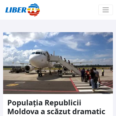
Sari la conținut
Populația Republicii
Moldova a scăzut dramatic