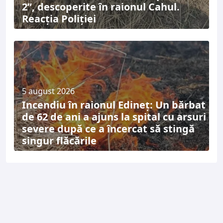
2”, descoperite în raionul Cahul.
Reacția Poliției
5 august 2026
Incendiu în raionul Edineț: Un bărbat
de 62 de ani a ajuns la spital cu arsuri
severe după ce a încercat să stingă
singur flăcările