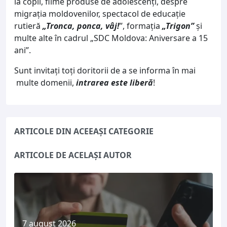
la copii, filme produse de adolescenți, despre
migrația moldovenilor, spectacol de educație
rutieră
„Tronca, ponca, vâj!
”, formația
„Trigon”
și
multe alte în cadrul „SDC Moldova: Aniversare a 15
ani”.
Sunt invitați toți doritorii de a se informa în mai
multe domenii,
intrarea este liberă
!
ARTICOLE DIN ACEEAȘI CATEGORIE
ARTICOLE DE ACELAȘI AUTOR
7 august 2026