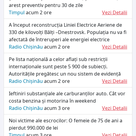
arest preventiv pentru 30 de zile
Timpul
acum 2 ore
Vezi Detalii
A început reconstrucția Liniei Electrice Aeriene de
330 de kilovolți Bălți –Dnestrovsk. Populația nu va fi
afectată de întreruperi ale energiei electrice
Radio Chișinău
acum 2 ore
Vezi Detalii
Pe lista națională a celor aflați sub restricții
internaționale sunt peste 5 900 de subiecți.
Autoritățile pregătesc un nou sistem de evidență
Radio Chișinău
acum 2 ore
Vezi Detalii
Ieftiniri substanțiale ale carburanților auto. Cât vor
costa benzina și motorina în weekend
Radio Chișinău
acum 3 ore
Vezi Detalii
Noi victime ale escrocilor: O femeie de 75 de ani a
pierdut 990.000 de lei
Timpul
acum 3 ore
Vezi Detalii