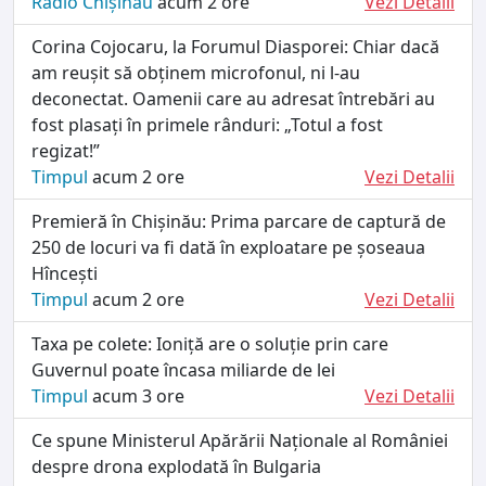
Radio Chișinău
acum 2 ore
Vezi Detalii
Corina Cojocaru, la Forumul Diasporei: Chiar dacă
am reușit să obținem microfonul, ni l-au
deconectat. Oamenii care au adresat întrebări au
fost plasați în primele rânduri: „Totul a fost
regizat!”
Timpul
acum 2 ore
Vezi Detalii
Premieră în Chișinău: Prima parcare de captură de
250 de locuri va fi dată în exploatare pe șoseaua
Hîncești
Timpul
acum 2 ore
Vezi Detalii
Taxa pe colete: Ioniță are o soluție prin care
Guvernul poate încasa miliarde de lei
Timpul
acum 3 ore
Vezi Detalii
Ce spune Ministerul Apărării Naționale al României
despre drona explodată în Bulgaria