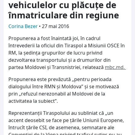
vehiculelor cu plăcuţe de
înmatriculare din regiune
Corina Bezer
•
27 mai 2016
Propunerea a fost înaintată joi, în cadrul
întrevederii la oficiul din Tiraspol a Misiunii OSCE în
RM, la şedinţa grupurilor de lucru privind
dezvoltarea transportului şi a drumurilor din
partea Moldovei şi Transnistriei, relatează
mbc.md.
Propunerea este prevăzută „pentru perioada
dialogului între RMN şi Moldova” şi se motivează
prin „refuzul nerezonabil al Moldovei de la
activitatea la subiect”.
Reprezentanţii Tiraspolului au subliniat că „un
accent deosebit se face pe ţările Uniunii Europene,
întrucît ţările CSI, de asemenea, semnatare ale
Convenţiei de la Viena privind traficul rutier, nu au