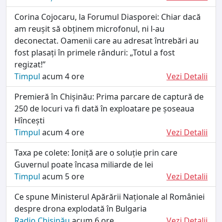
Corina Cojocaru, la Forumul Diasporei: Chiar dacă
am reușit să obținem microfonul, ni l-au
deconectat. Oamenii care au adresat întrebări au
fost plasați în primele rânduri: „Totul a fost
regizat!”
Timpul
acum 4 ore
Vezi Detalii
Premieră în Chișinău: Prima parcare de captură de
250 de locuri va fi dată în exploatare pe șoseaua
Hîncești
Timpul
acum 4 ore
Vezi Detalii
Taxa pe colete: Ioniță are o soluție prin care
Guvernul poate încasa miliarde de lei
Timpul
acum 5 ore
Vezi Detalii
Ce spune Ministerul Apărării Naționale al României
despre drona explodată în Bulgaria
Radio Chișinău
acum 6 ore
Vezi Detalii