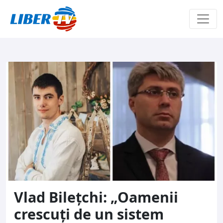
Sari la conținut
Vlad Bilețchi: „Oamenii
crescuți de un sistem