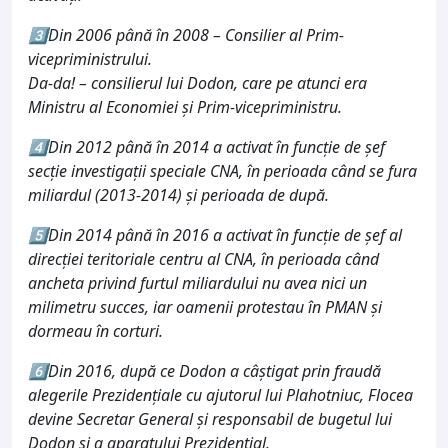
3️⃣Din 2006 până în 2008 – Consilier al Prim-
vicepriministrului.
Da-da! – consilierul lui Dodon, care pe atunci era
Ministru al Economiei și Prim-vicepriministru.
4️⃣Din 2012 până în 2014 a activat în funcție de șef
secție investigații speciale CNA, în perioada când se fura
miliardul (2013-2014) și perioada de după.
5️⃣Din 2014 până în 2016 a activat în funcție de șef al
direcției teritoriale centru al CNA, în perioada când
ancheta privind furtul miliardului nu avea nici un
milimetru succes, iar oamenii protestau în PMAN și
dormeau în corturi.
6️⃣Din 2016, după ce Dodon a câștigat prin fraudă
alegerile Prezidențiale cu ajutorul lui Plahotniuc, Flocea
devine Secretar General și responsabil de bugetul lui
Dodon și a aparatului Prezidențial.