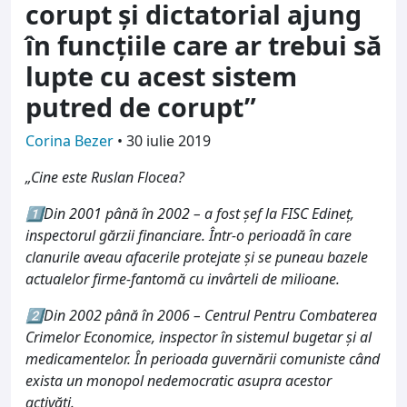
corupt și dictatorial ajung
în funcțiile care ar trebui să
lupte cu acest sistem
putred de corupt”
Corina Bezer
•
30 iulie 2019
„Cine este Ruslan Flocea?
1️⃣Din 2001 până în 2002 – a fost șef la FISC Edineț,
inspectorul gărzii financiare. Într-o perioadă în care
clanurile aveau afacerile protejate și se puneau bazele
actualelor firme-fantomă cu invârteli de milioane.
2️⃣Din 2002 până în 2006 – Centrul Pentru Combaterea
Crimelor Economice, inspector în sistemul bugetar și al
medicamentelor. În perioada guvernării comuniste când
exista un monopol nedemocratic asupra acestor
activăți.