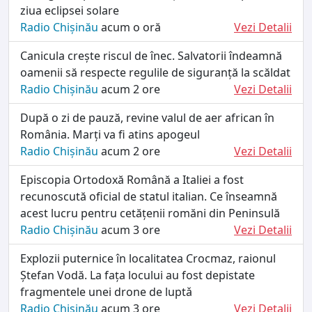
ziua eclipsei solare
Radio Chișinău
acum o oră
Vezi Detalii
Canicula crește riscul de înec. Salvatorii îndeamnă
oamenii să respecte regulile de siguranță la scăldat
Radio Chișinău
acum 2 ore
Vezi Detalii
După o zi de pauză, revine valul de aer african în
România. Marți va fi atins apogeul
Radio Chișinău
acum 2 ore
Vezi Detalii
Episcopia Ortodoxă Română a Italiei a fost
recunoscută oficial de statul italian. Ce înseamnă
acest lucru pentru cetățenii romăni din Peninsulă
Radio Chișinău
acum 3 ore
Vezi Detalii
Explozii puternice în localitatea Crocmaz, raionul
Ștefan Vodă. La fața locului au fost depistate
fragmentele unei drone de luptǎ
Radio Chișinău
acum 3 ore
Vezi Detalii