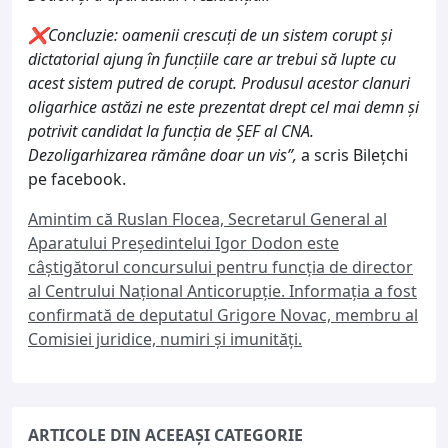
❌Concluzie: oamenii crescuți de un sistem corupt și
dictatorial ajung în funcțiile care ar trebui să lupte cu
acest sistem putred de corupt. Produsul acestor clanuri
oligarhice astăzi ne este prezentat drept cel mai demn și
potrivit candidat la funcția de ȘEF al CNA.
Dezoligarhizarea rămâne doar un vis”,
a scris Bilețchi
pe facebook.
Amintim că Ruslan Flocea, Secretarul General al
Aparatului Președintelui Igor Dodon este
câștigătorul concursului pentru funcția de director
al Centrului Național Anticorupție. Informația a fost
confirmată de deputatul Grigore Novac, membru al
Comisiei juridice, numiri şi imunităţi.
ARTICOLE DIN ACEEAȘI CATEGORIE