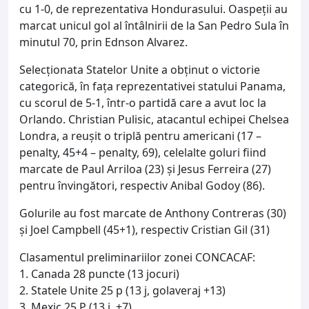
cu 1-0, de reprezentativa Hondurasului. Oaspeţii au
marcat unicul gol al întâlnirii de la San Pedro Sula în
minutul 70, prin Ednson Alvarez.
Selecţionata Statelor Unite a obţinut o victorie
categorică, în faţa reprezentativei statului Panama,
cu scorul de 5-1, într-o partidă care a avut loc la
Orlando. Christian Pulisic, atacantul echipei Chelsea
Londra, a reuşit o triplă pentru americani (17 –
penalty, 45+4 – penalty, 69), celelalte goluri fiind
marcate de Paul Arriloa (23) şi Jesus Ferreira (27)
pentru învingători, respectiv Anibal Godoy (86).
Golurile au fost marcate de Anthony Contreras (30)
şi Joel Campbell (45+1), respectiv Cristian Gil (31)
Clasamentul preliminariilor zonei CONCACAF:
1. Canada 28 puncte (13 jocuri)
2. Statele Unite 25 p (13 j, golaveraj +13)
3. Mexic 25 P (13 j, +7)