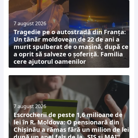
7 august 2026
Tragedie pe o autostradă din Franța:
Un tânăr moldovean de 22 de ani a
murit spulberat de o mașină, după ce
a oprit să salveze o șoferiță. Familia
cere ajutorul oamenilor
7 august 2026
Escrocherii de peste 1,6 milioane de
lei în R. Moldova: O pensionară din
Chișinău a rămas fără un milion de lei
după un apel fals de la „SIS și MAI”