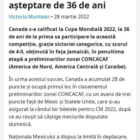
aşteptare de 36 de ani
Victoria Muntean
•
28 martie 2022
Canada s-a calificat la Cupa Mondială 2022, la 36
de ani de la prima sa participare la această
competiţie, graţie victoriei categorice, cu scorul
de 4-0, obţinută în faţa Jamaicăi, în penultima
etapă a preliminariilor zonei CONCACAF
(America de Nord, America Centrală şi Caraibe).
În urma acestui succes, Canada a acumulat 28 de
puncte şi ocupă primul loc în clasamentul
preliminariilor zonei CONCACAF, cu un avans de trei
puncte faţă de Mexic şi Statele Unite, care şi-au
asigurat la rândul lor biletele pentru CM 2022, după
ce au reuşit să câştige meciurile disputate
duminică.
Naţionala Mexicului a dispus la limită în deplasare,